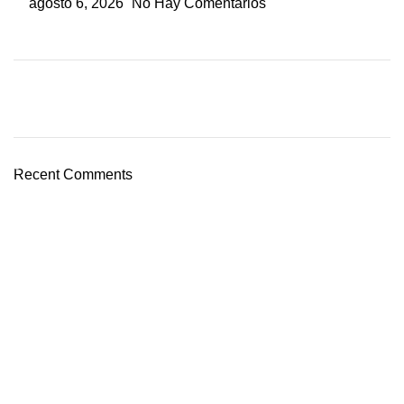
agosto 6, 2026
No Hay Comentarios
Plumbing Install Discount
03 Nov – 03 Dec
Recent Comments
Read More
Tienda online para más familias felices.
MASCOTAS
Perros
Gatos
Peces