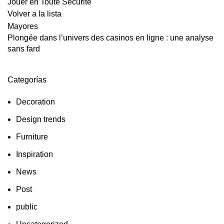
Jouer en Toute Sécurité
Volver a la lista
Mayores
Plongée dans l’univers des casinos en ligne : une analyse
sans fard
Categorías
Decoration
Design trends
Furniture
Inspiration
News
Post
public