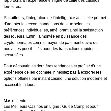
rapprochant l’expérience en ligne de celle des casinos
terrestres.
Par ailleurs, l’intégration de l’intelligence artificielle permet
d’adapter les recommandations de jeux selon les
préférences individuelles, améliorant ainsi la satisfaction
des joueurs. Enfin, la montée en puissance des
cryptomonnaies comme moyen de paiement ouvre de
nouvelles possibilités pour des transactions rapides et
sécurisées.
Pour découvrir les dernières tendances et profiter d’une
expérience de jeu optimale, n’hésitez pas à explorer les
options offertes par
instant casino
, une solution moderne et
accessible à tous.
Más reciente
Les Meilleurs Casinos en Ligne : Guide Complet pour