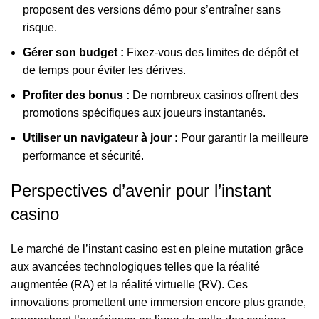
proposent des versions démo pour s’entraîner sans
risque.
Gérer son budget :
Fixez-vous des limites de dépôt et
de temps pour éviter les dérives.
Profiter des bonus :
De nombreux casinos offrent des
promotions spécifiques aux joueurs instantanés.
Utiliser un navigateur à jour :
Pour garantir la meilleure
performance et sécurité.
Perspectives d’avenir pour l’instant
casino
Le marché de l’instant casino est en pleine mutation grâce
aux avancées technologiques telles que la réalité
augmentée (RA) et la réalité virtuelle (RV). Ces
innovations promettent une immersion encore plus grande,