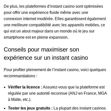
De plus, les plateformes d’instant casino sont optimisées
pour offrir une expérience fluide même avec une
connexion internet modérée. Elles garantissent également
une meilleure compatibilité avec les appareils mobiles, ce
qui est un atout majeur dans un monde où le jeu sur
smartphone est en pleine expansion.
Conseils pour maximiser son
expérience sur un instant casino
Pour profiter pleinement de l’instant casino, voici quelques
recommandations :
Vérifier la licence :
Assurez-vous que la plateforme est
régulée par une autorité reconnue (ANJ en France, MGA
à Malte, etc.).
Tester les jeux gratuits :
La plupart des instant casinos