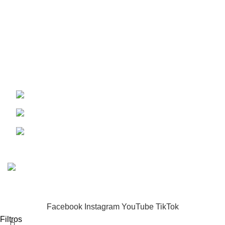
Sobre Nosotros
Políticas de Privacidad
Políticas de Envío y Devolución
Contáctenos
Redes Sociales:
Lima
980 469 381
© 2024 Aquafarma. Todos los derechos reservados.
Facebook
Instagram
YouTube
TikTok
Filtros