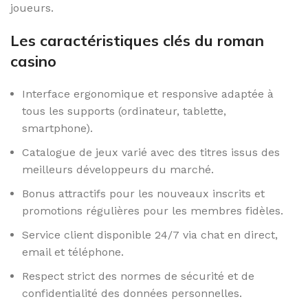
joueurs.
Les caractéristiques clés du roman
casino
Interface ergonomique et responsive adaptée à
tous les supports (ordinateur, tablette,
smartphone).
Catalogue de jeux varié avec des titres issus des
meilleurs développeurs du marché.
Bonus attractifs pour les nouveaux inscrits et
promotions régulières pour les membres fidèles.
Service client disponible 24/7 via chat en direct,
email et téléphone.
Respect strict des normes de sécurité et de
confidentialité des données personnelles.