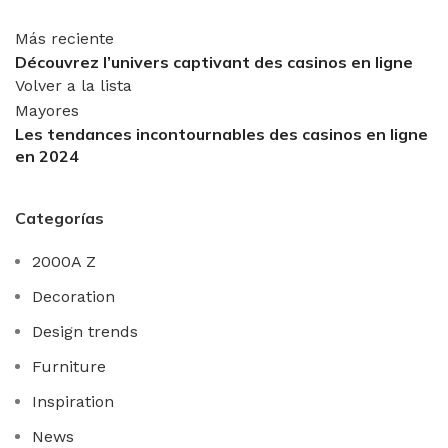
Más reciente
Découvrez l’univers captivant des casinos en ligne
Volver a la lista
Mayores
Les tendances incontournables des casinos en ligne
en 2024
Categorías
2000A Z
Decoration
Design trends
Furniture
Inspiration
News