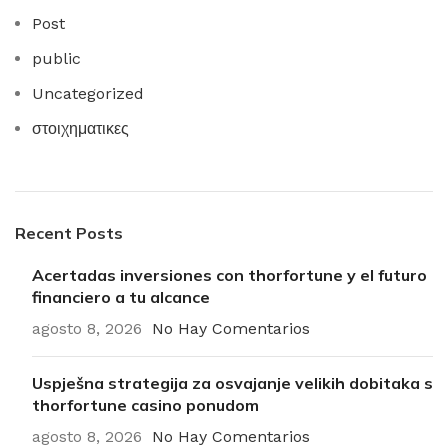
Post
public
Uncategorized
στοιχηματικες
Recent Posts
Acertadas inversiones con thorfortune y el futuro
financiero a tu alcance
agosto 8, 2026
No Hay Comentarios
Uspješna strategija za osvajanje velikih dobitaka s
thorfortune casino ponudom
agosto 8, 2026
No Hay Comentarios