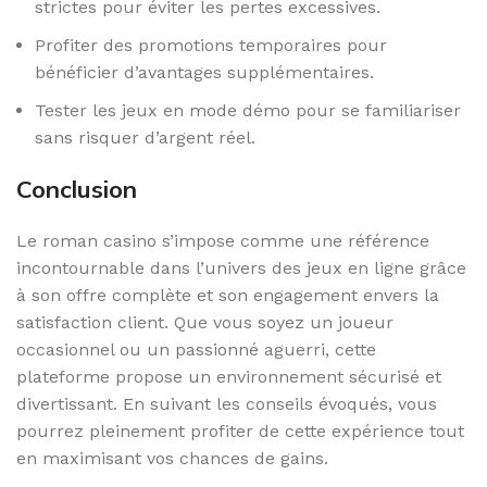
strictes pour éviter les pertes excessives.
Profiter des promotions temporaires pour
bénéficier d’avantages supplémentaires.
Tester les jeux en mode démo pour se familiariser
sans risquer d’argent réel.
Conclusion
Le roman casino s’impose comme une référence
incontournable dans l’univers des jeux en ligne grâce
à son offre complète et son engagement envers la
satisfaction client. Que vous soyez un joueur
occasionnel ou un passionné aguerri, cette
plateforme propose un environnement sécurisé et
divertissant. En suivant les conseils évoqués, vous
pourrez pleinement profiter de cette expérience tout
en maximisant vos chances de gains.