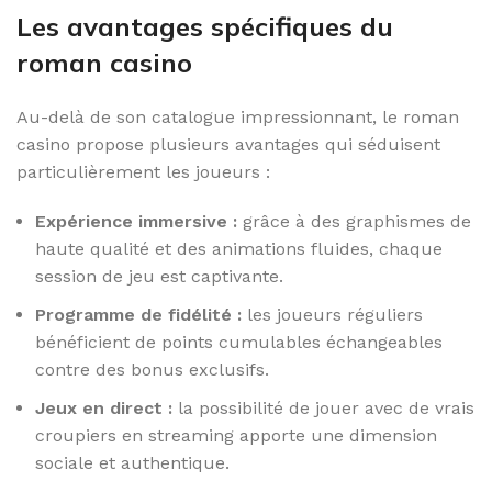
Les avantages spécifiques du
roman casino
Au-delà de son catalogue impressionnant, le roman
casino propose plusieurs avantages qui séduisent
particulièrement les joueurs :
Expérience immersive :
grâce à des graphismes de
haute qualité et des animations fluides, chaque
session de jeu est captivante.
Programme de fidélité :
les joueurs réguliers
bénéficient de points cumulables échangeables
contre des bonus exclusifs.
Jeux en direct :
la possibilité de jouer avec de vrais
croupiers en streaming apporte une dimension
sociale et authentique.