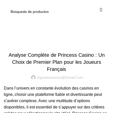
Blog
UNCATEGORIZED
Analyse Complète de Princess Casino : Un
Choix de Premier Plan pour les Joueurs
Français
Jrgcastroramos@gmail.com
Dans l’univers en constante évolution des casinos en
ligne, choisir une plateforme fiable et divertissante peut
s’avérer complexe. Avec une multitude d’options
disponibles, il est essentiel de s’appuyer sur des critères