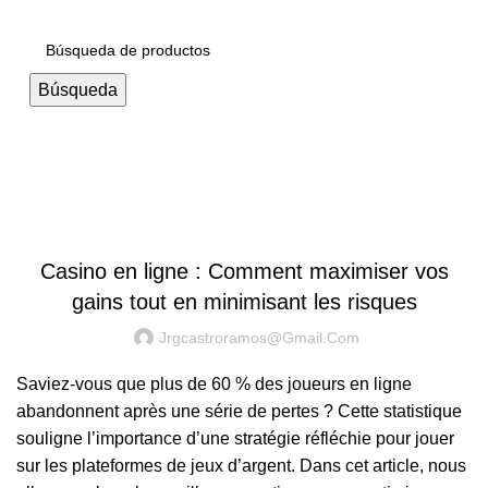
Inicio De Sesión / Registrarse
Búsqueda
Blog
UNCATEGORIZED
Casino en ligne : Comment maximiser vos
gains tout en minimisant les risques
Jrgcastroramos@gmail.com
Saviez-vous que plus de 60 % des joueurs en ligne
abandonnent après une série de pertes ? Cette statistique
souligne l’importance d’une stratégie réfléchie pour jouer
sur les plateformes de jeux d’argent. Dans cet article, nous