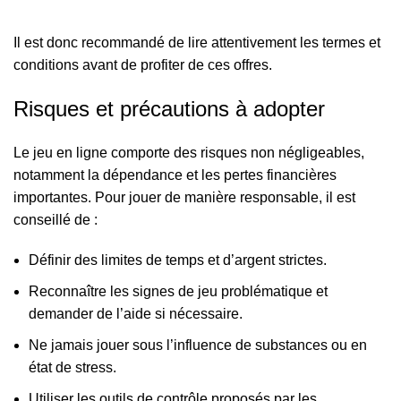
Il est donc recommandé de lire attentivement les termes et
conditions avant de profiter de ces offres.
Risques et précautions à adopter
Le jeu en ligne comporte des risques non négligeables,
notamment la dépendance et les pertes financières
importantes. Pour jouer de manière responsable, il est
conseillé de :
Définir des limites de temps et d’argent strictes.
Reconnaître les signes de jeu problématique et
demander de l’aide si nécessaire.
Ne jamais jouer sous l’influence de substances ou en
état de stress.
Utiliser les outils de contrôle proposés par les