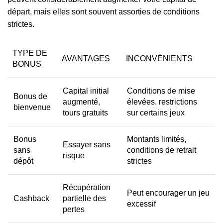
départ, mais elles sont souvent assorties de conditions
strictes.
TYPE DE
AVANTAGES
INCONVÉNIENTS
BONUS
Capital initial
Conditions de mise
Bonus de
augmenté,
élevées, restrictions
bienvenue
tours gratuits
sur certains jeux
Bonus
Montants limités,
Essayer sans
sans
conditions de retrait
risque
dépôt
strictes
Récupération
Peut encourager un jeu
Cashback
partielle des
excessif
pertes