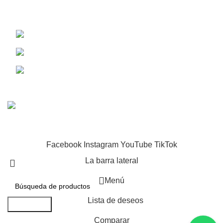
Contáctenos
Redes Sociales:
Lima
980 469 381
© 2024 Aquafarma. Todos los derechos reservados.
Facebook
Instagram
YouTube
TikTok
La barra lateral
Menú
Lista de deseos
Búsqueda
Comparar