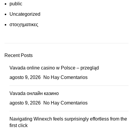
public
Uncategorized
στοιχηματικες
Recent Posts
Vavada online casino w Polsce – przegląd
agosto 9, 2026
No Hay Comentarios
Vavada онлайн казино
agosto 9, 2026
No Hay Comentarios
Navigating Winexch feels surprisingly effortless from the
first click