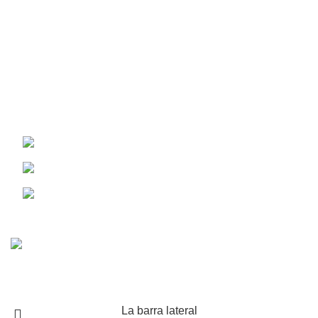
Sobre Nosotros
Políticas de Privacidad
Políticas de Envío y Devolución
Contáctenos
Redes Sociales:
Lima
980 469 381
© 2024 Aquafarma. Todos los derechos reservados.
La barra lateral