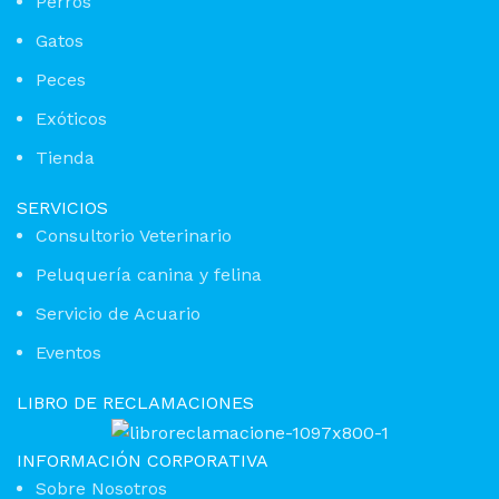
Perros
Gatos
Peces
Exóticos
Tienda
SERVICIOS
Consultorio Veterinario
Peluquería canina y felina
Servicio de Acuario
Eventos
LIBRO DE RECLAMACIONES
INFORMACIÓN CORPORATIVA
Sobre Nosotros