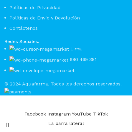
Políticas de Privacidad
Políticas de Envío y Devolución
Contáctenos
Redes Sociales:
Lima
980 469 381
© 2024 Aquafarma. Todos los derechos reservados.
Facebook
Instagram
YouTube
TikTok
La barra lateral