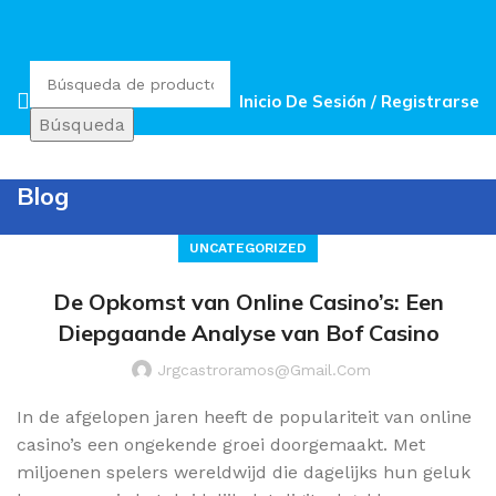
Inicio De Sesión / Registrarse
Búsqueda
Blog
UNCATEGORIZED
De Opkomst van Online Casino’s: Een
Diepgaande Analyse van Bof Casino
Jrgcastroramos@gmail.com
In de afgelopen jaren heeft de populariteit van online
casino’s een ongekende groei doorgemaakt. Met
miljoenen spelers wereldwijd die dagelijks hun geluk