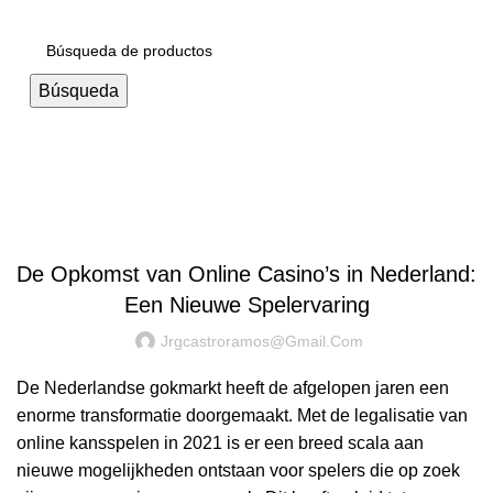
Inicio De Sesión / Registrarse
Búsqueda
Blog
UNCATEGORIZED
De Opkomst van Online Casino’s in Nederland:
Een Nieuwe Spelervaring
Jrgcastroramos@gmail.com
De Nederlandse gokmarkt heeft de afgelopen jaren een
enorme transformatie doorgemaakt. Met de legalisatie van
online kansspelen in 2021 is er een breed scala aan
nieuwe mogelijkheden ontstaan voor spelers die op zoek