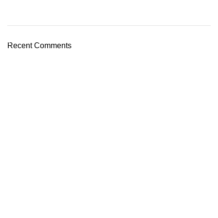
Plumbing Install Discount
03 Nov – 03 Dec
Recent Comments
Read More
Tienda online para más familias felices.
MASCOTAS
Perros
Gatos
Peces
Exóticos
Tienda
SERVICIOS