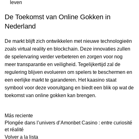
leven
De Toekomst van Online Gokken in
Nederland
De markt blijft zich ontwikkelen met nieuwe technologieën
zoals virtual reality en blockchain. Deze innovaties zullen
de spelervaring verder verbeteren en zorgen voor nog
meer transparantie en veiligheid. Tegelijkertijd zal de
regulering blijven evolueren om spelers te beschermen en
een eerlijke markt te garanderen. Het
kaasino
staat
symbool voor deze vooruitgang en biedt een blik op wat de
toekomst van online gokken kan brengen.
Más reciente
Plongée dans l’univers d’Amonbet Casino : entre curiosité
et réalité
Volver a la lista