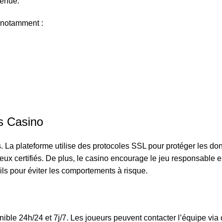
venue.
, notamment :
us Casino
s. La plateforme utilise des protocoles SSL pour protéger les d
eux certifiés. De plus, le casino encourage le jeu responsable 
ils pour éviter les comportements à risque.
nible 24h/24 et 7j/7. Les joueurs peuvent contacter l’équipe via 