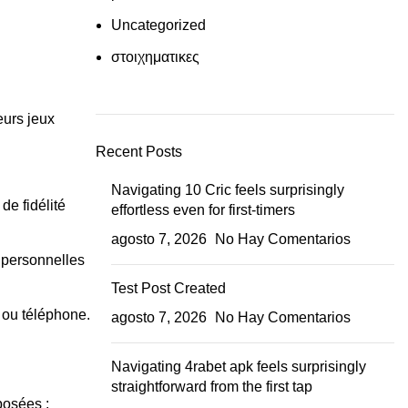
Uncategorized
στοιχηματικες
eurs jeux
Recent Posts
Navigating 10 Cric feels surprisingly
e fidélité
effortless even for first-timers
agosto 7, 2026
No Hay Comentarios
 personnelles
Test Post Created
 ou téléphone.
agosto 7, 2026
No Hay Comentarios
Navigating 4rabet apk feels surprisingly
straightforward from the first tap
posées :