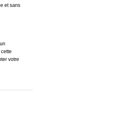
de et sans
 un
 cette
nter votre