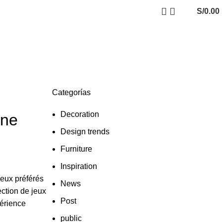
S/
0.00
Categorías
Decoration
gne
Design trends
Furniture
Inspiration
jeux préférés
News
ection de jeux
Post
périence
public