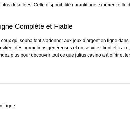
us détaillées. Cette disponibilité garantit une expérience flui
igne Complète et Fiable
 ceux qui souhaitent s’adonner aux jeux d’argent en ligne dans
rsifiée, des promotions généreuses et un service client efficace,
ndez plus pour découvrir tout ce que
julius casino
a à offrir et te
en Ligne