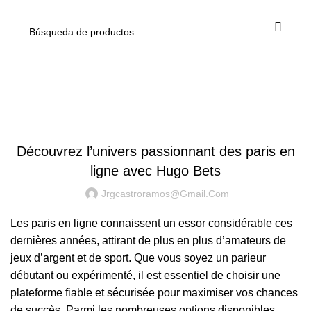
Blog
UNCATEGORIZED
Découvrez l’univers passionnant des paris en
ligne avec Hugo Bets
Jrgcastroramos@gmail.com
Les paris en ligne connaissent un essor considérable ces
dernières années, attirant de plus en plus d’amateurs de
jeux d’argent et de sport. Que vous soyez un parieur
débutant ou expérimenté, il est essentiel de choisir une
plateforme fiable et sécurisée pour maximiser vos chances
de succès. Parmi les nombreuses options disponibles,