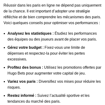
Réussir dans les paris en ligne ne dépend pas uniquement
de la chance. Il est important d’adopter une stratégie
réfléchie et de bien comprendre les mécanismes des paris.
Voici quelques conseils pour optimiser vos performances :
Analysez les statistiques :
Étudiez les performances
des équipes ou des joueurs avant de placer vos paris.
Gérez votre budget :
Fixez-vous une limite de
dépenses et respectez-la pour éviter les pertes
excessives.
Profitez des bonus :
Utilisez les promotions offertes par
Hugo Bets pour augmenter votre capital de jeu.
Variez vos paris :
Diversifiez vos mises pour réduire les
risques.
Restez informé :
Suivez l’actualité sportive et les
tendances du marché des paris.