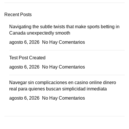
Recent Posts
Navigating the subtle twists that make sports betting in
Canada unexpectedly smooth
agosto 6, 2026
No Hay Comentarios
Test Post Created
agosto 6, 2026
No Hay Comentarios
Navegar sin complicaciones en casino online dinero
real para quienes buscan simplicidad inmediata
agosto 6, 2026
No Hay Comentarios