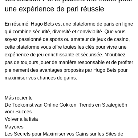
une expérience de pari réussie
En résumé, Hugo Bets est une plateforme de paris en ligne
qui combine sécurité, diversité et convivialité. Que vous
soyez passionné de sports ou amateur de jeux de casino,
cette plateforme vous offre toutes les clés pour vivre une
expérience de jeu enrichissante et sécurisée. N’oubliez
pas de toujours jouer de manière responsable et de profiter
pleinement des avantages proposés par Hugo Bets pour
maximiser vos chances de gains.
Más reciente
De Toekomst van Online Gokken: Trends en Strategieën
voor Succes
Volver a la lista
Mayores
Les Secrets pour Maximiser vos Gains sur les Sites de