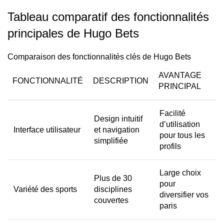
Tableau comparatif des fonctionnalités
principales de Hugo Bets
Comparaison des fonctionnalités clés de Hugo Bets
AVANTAGE
FONCTIONNALITÉ
DESCRIPTION
PRINCIPAL
Facilité
Design intuitif
d’utilisation
Interface utilisateur
et navigation
pour tous les
simplifiée
profils
Large choix
Plus de 30
pour
Variété des sports
disciplines
diversifier vos
couvertes
paris