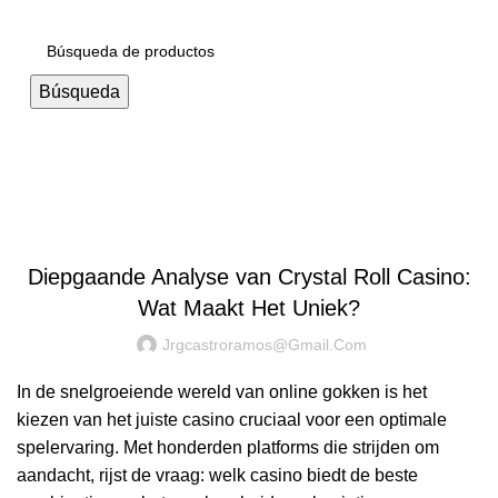
Inicio De Sesión / Registrarse
Búsqueda
Blog
UNCATEGORIZED
Diepgaande Analyse van Crystal Roll Casino:
Wat Maakt Het Uniek?
Jrgcastroramos@gmail.com
In de snelgroeiende wereld van online gokken is het
kiezen van het juiste casino cruciaal voor een optimale
spelervaring. Met honderden platforms die strijden om
aandacht, rijst de vraag: welk casino biedt de beste