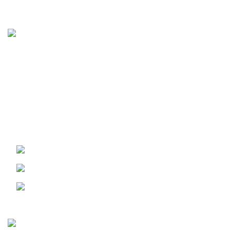
LIBRO DE RECLAMACIONES
INFORMACIÓN CORPORATIVA
Sobre Nosotros
Políticas de Privacidad
Políticas de Envío y Devolución
Contáctenos
Redes Sociales:
Lima
980 469 381
© 2024 Aquafarma. Todos los derechos reservados.