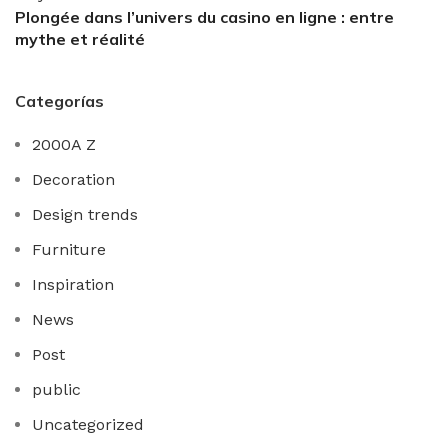
Plongée dans l’univers du casino en ligne : entre
mythe et réalité
Categorías
2000A Z
Decoration
Design trends
Furniture
Inspiration
News
Post
public
Uncategorized