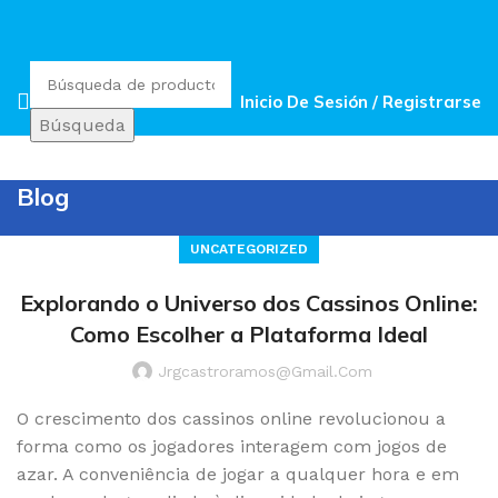
Inicio De Sesión / Registrarse
Búsqueda
Blog
UNCATEGORIZED
Explorando o Universo dos Cassinos Online:
Como Escolher a Plataforma Ideal
Jrgcastroramos@gmail.com
O crescimento dos cassinos online revolucionou a
forma como os jogadores interagem com jogos de
azar. A conveniência de jogar a qualquer hora e em