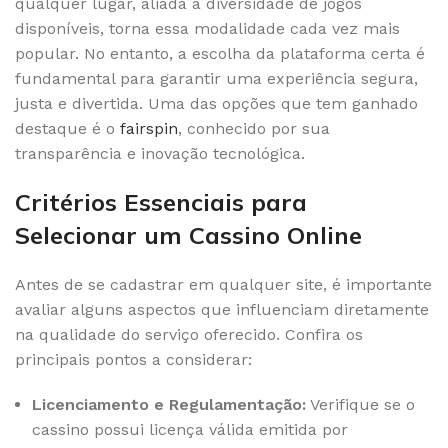
qualquer lugar, aliada à diversidade de jogos
disponíveis, torna essa modalidade cada vez mais
popular. No entanto, a escolha da plataforma certa é
fundamental para garantir uma experiência segura,
justa e divertida. Uma das opções que tem ganhado
destaque é o
fairspin
, conhecido por sua
transparência e inovação tecnológica.
Critérios Essenciais para
Selecionar um Cassino Online
Antes de se cadastrar em qualquer site, é importante
avaliar alguns aspectos que influenciam diretamente
na qualidade do serviço oferecido. Confira os
principais pontos a considerar:
Licenciamento e Regulamentação:
Verifique se o
cassino possui licença válida emitida por