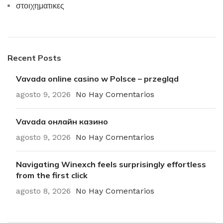
στοιχηματικες
Recent Posts
Vavada online casino w Polsce – przegląd
agosto 9, 2026
No Hay Comentarios
Vavada онлайн казино
agosto 9, 2026
No Hay Comentarios
Navigating Winexch feels surprisingly effortless
from the first click
agosto 8, 2026
No Hay Comentarios