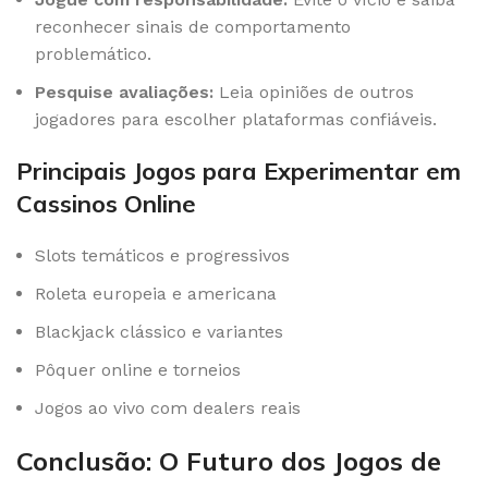
reconhecer sinais de comportamento
problemático.
Pesquise avaliações:
Leia opiniões de outros
jogadores para escolher plataformas confiáveis.
Principais Jogos para Experimentar em
Cassinos Online
Slots temáticos e progressivos
Roleta europeia e americana
Blackjack clássico e variantes
Pôquer online e torneios
Jogos ao vivo com dealers reais
Conclusão: O Futuro dos Jogos de