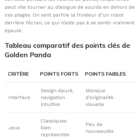
peut vite tourner au dialogue de sourds en dehors de
ces plages. On sent parfois la froideur d’un robot
derrière l’écran, ce qui n’aide pas à se sentir vraiment
épaulé.
Tableau comparatif des points clés de
Golden Panda
CRITÈRE
POINTS FORTS
POINTS FAIBLES
Design épuré,
Manque
Interface
navigation
d’originalité
intuitive
visuelle
Classiques
Peu de
Jeux
bien
nouveautés
représentés