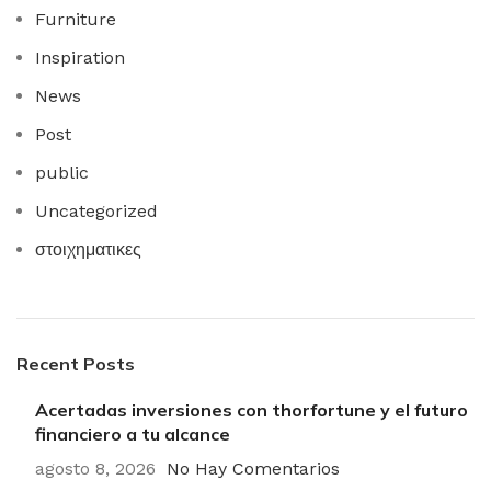
Furniture
Inspiration
News
Post
public
Uncategorized
στοιχηματικες
Recent Posts
Acertadas inversiones con thorfortune y el futuro
financiero a tu alcance
agosto 8, 2026
No Hay Comentarios