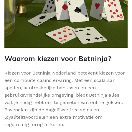
Waarom kiezen voor Betninja?
Kiezen voor Betninja Nederland betekent kiezen voor
een complete casino ervaring. Met een scala aan
spellen, aantrekkelijke bonussen en een
gebruiksvriendelijke omgeving, biedt Betninja alles
wat je nodig hebt om te genieten van online gokken.
Bovendien zijn de dagelijkse free spins en
loyaliteitsvoordelen een extra motivatie om
regelmatig terug te keren.