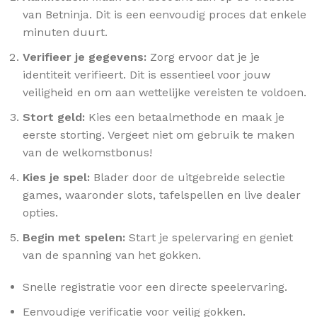
van Betninja. Dit is een eenvoudig proces dat enkele
minuten duurt.
Verifieer je gegevens:
Zorg ervoor dat je je
identiteit verifieert. Dit is essentieel voor jouw
veiligheid en om aan wettelijke vereisten te voldoen.
Stort geld:
Kies een betaalmethode en maak je
eerste storting. Vergeet niet om gebruik te maken
van de welkomstbonus!
Kies je spel:
Blader door de uitgebreide selectie
games, waaronder slots, tafelspellen en live dealer
opties.
Begin met spelen:
Start je spelervaring en geniet
van de spanning van het gokken.
Snelle registratie voor een directe speelervaring.
Eenvoudige verificatie voor veilig gokken.