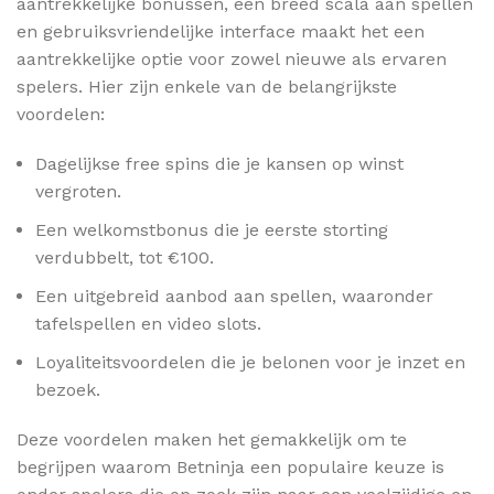
aantrekkelijke bonussen, een breed scala aan spellen
en gebruiksvriendelijke interface maakt het een
aantrekkelijke optie voor zowel nieuwe als ervaren
spelers. Hier zijn enkele van de belangrijkste
voordelen:
Dagelijkse free spins die je kansen op winst
vergroten.
Een welkomstbonus die je eerste storting
verdubbelt, tot €100.
Een uitgebreid aanbod aan spellen, waaronder
tafelspellen en video slots.
Loyaliteitsvoordelen die je belonen voor je inzet en
bezoek.
Deze voordelen maken het gemakkelijk om te
begrijpen waarom Betninja een populaire keuze is