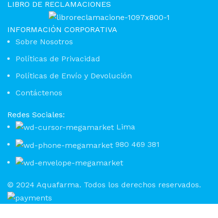
LIBRO DE RECLAMACIONES
INFORMACIÓN CORPORATIVA
Sobre Nosotros
Políticas de Privacidad
Políticas de Envío y Devolución
Contáctenos
Redes Sociales:
Lima
980 469 381
© 2024 Aquafarma. Todos los derechos reservados.