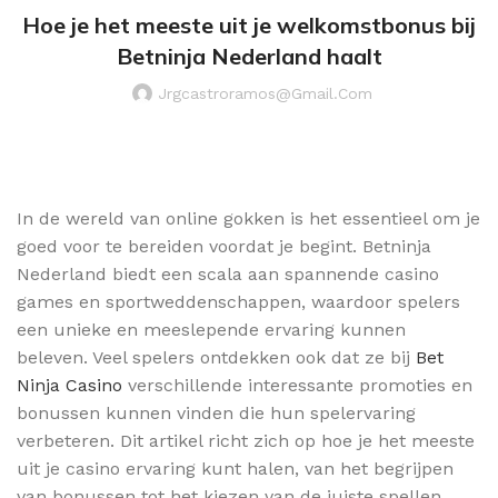
Hoe je het meeste uit je welkomstbonus bij
Betninja Nederland haalt
Jrgcastroramos@gmail.com
In de wereld van online gokken is het essentieel om je
goed voor te bereiden voordat je begint. Betninja
Nederland biedt een scala aan spannende casino
games en sportweddenschappen, waardoor spelers
een unieke en meeslepende ervaring kunnen
beleven. Veel spelers ontdekken ook dat ze bij
Bet
Ninja Casino
verschillende interessante promoties en
bonussen kunnen vinden die hun spelervaring
verbeteren. Dit artikel richt zich op hoe je het meeste
uit je casino ervaring kunt halen, van het begrijpen
van bonussen tot het kiezen van de juiste spellen.