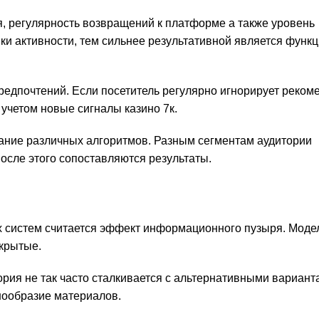
я, регулярность возвращений к платформе а также уровень
ки активности, тем сильнее результативной является функ
редпочтений. Если посетитель регулярно игнорирует реком
 учетом новые сигналы казино 7к.
ание различных алгоритмов. Разным сегментам аудитории
сле этого сопоставляются результаты.
систем считается эффект информационного пузыря. Моде
ткрытые.
ория не так часто сталкивается с альтернативными вариант
нообразие материалов.