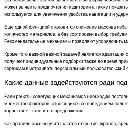
может выявить предпочтения аудитории а также показат
используется для увеличения удобства навигации и удер
Еще одной функцией становится снижение массива изб
количество материалов, а без сортировки выбор требуе
Рекомендательные механизмы позволяют упорядочить ма
Кроме того важной важной задачей является адаптация 
получают индивидуальные подборки также во время прим
сервисам выстраивать персональный пользовательский о
Какие данные задействуются ради по
Ради работы советующих механизмов необходим постоя
множество факторов, относящихся со поведением пользо
корректнее становятся предложения.
Как правило обычно учитываются открытия экранов, вре