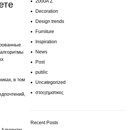
2000A Z
ете
Decoration
Design trends
Furniture
Inspiration
ированные
News
е алгоритмы
ых
Post
public
иках, в том
Uncategorized
στοιχηματικες
едпочтений,
Recent Posts
. Алгоритм