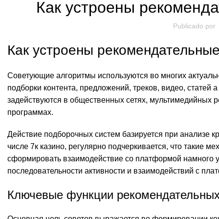
Как устроены рекоменд
Publicado por
Как устроены рекомендательные
Советующие алгоритмы используются во многих актуаль
подборки контента, предложений, треков, видео, статей 
задействуются в общественных сетях, мультимедийных р
программах.
Действие подборочных систем базируется при анализе кр
числе
7к казино
, регулярно подчеркивается, что такие 
сформировать взаимодействие со платформой намного у
последовательности активности и взаимодействий с пла
Ключевые функции рекомендательных
Основная цель советов выражается во формировании кон