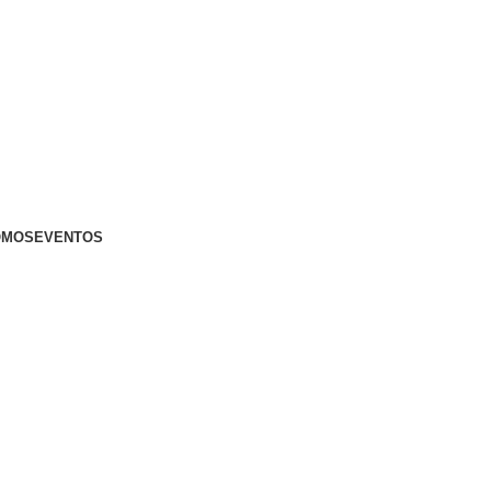
OMOS
EVENTOS
UNCATEGORIZED