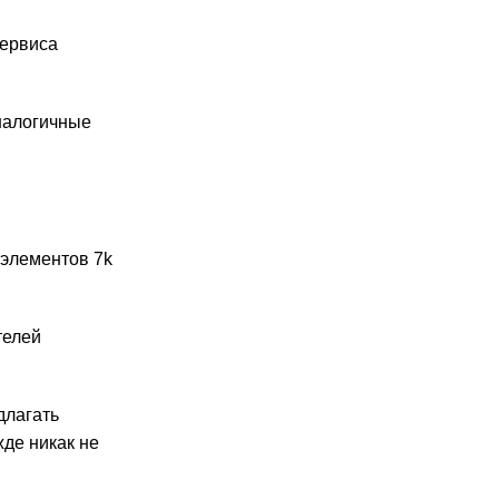
сервиса
налогичные
 элементов 7k
телей
длагать
де никак не