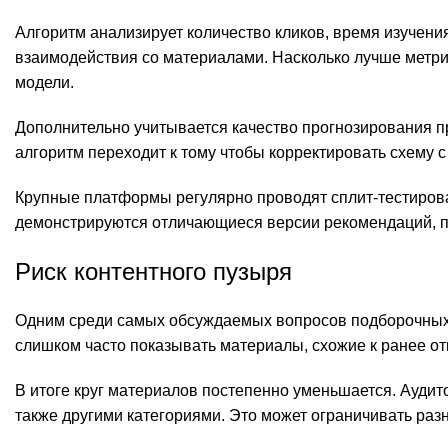
Алгоритм анализирует количество кликов, время изучени
взаимодействия со материалами. Насколько лучше метри
модели.
Дополнительно учитывается качество прогнозирования п
алгоритм переходит к тому чтобы корректировать схему с
Крупные платформы регулярно проводят сплит-тестиров
демонстрируются отличающиеся версии рекомендаций, по
Риск контентного пузыря
Одним среди самых обсуждаемых вопросов подборочных 
слишком часто показывать материалы, схожие к ранее о
В итоге круг материалов постепенно уменьшается. Аудит
также другими категориями. Это может ограничивать раз