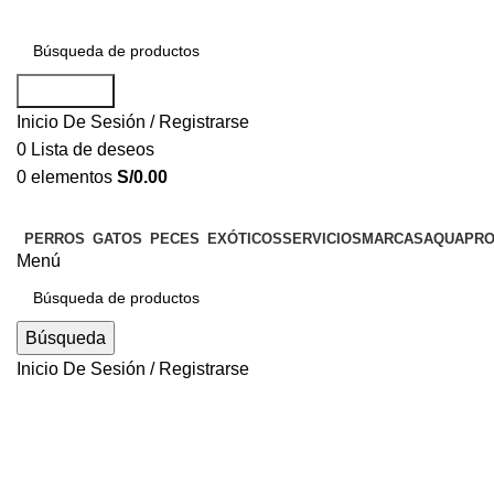
Búsqueda
Inicio De Sesión / Registrarse
0
Lista de deseos
0
elementos
S/
0.00
PERROS
GATOS
PECES
EXÓTICOS
SERVICIOS
MARCAS
AQUAPR
Menú
Búsqueda
Inicio De Sesión / Registrarse
Blog