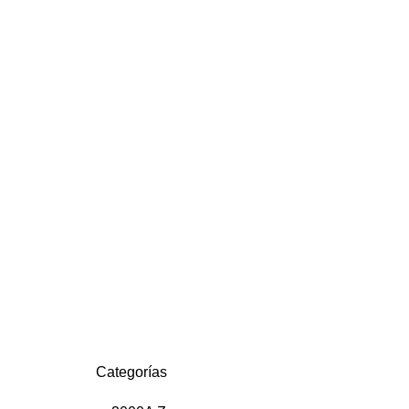
Categorías