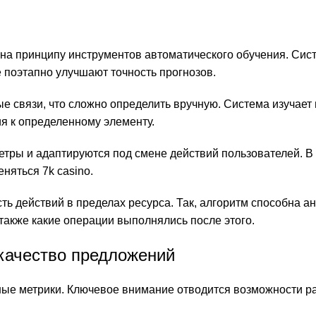
а принципу инструментов автоматического обучения. Сис
 поэтапно улучшают точность прогнозов.
 связи, что сложно определить вручную. Система изучает
я к определенному элементу.
тры и адаптируются под смене действий пользователей. В 
няться 7k casino.
 действий в пределах ресурса. Так, алгоритм способна а
также какие операции выполнялись после этого.
качество предложений
ные метрики. Ключевое внимание отводится возможности р