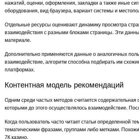
нажатий, оценки, оформления, закладки а также иные си
оборудования, вид браузера, вариант системы и местоп
Отдельные ресурсы оценивают динамику просмотра стран
взаимодействия с разными блоками страницы. Эти данные
материале.
Дополнительно применяются данные о аналогичных польз
взаимодействие, алгоритм способна подбирать им схожи
платформах.
Контентная модель рекомендаций
Одним среди частых методов считается содержательная ф
которыми до этого осуществлялось взаимодействие. Посл
Когда пользователь часто читает статьи определенной т
тематическими фразами, группами либо метками. Похож
7К казино.