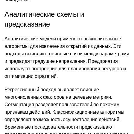
Аналитические схемы и
предсказание
Аналитические модели применяют вычислительные
алгоритмы для извлечения открытий из данных. Эти
подходы выявляют неявные связи между параметрами
и предвидят грядущие направления. Предприятия
используют построение для планирования ресурсов и
оптимизации стратегий.
Регрессионный подход выявляет влияние
многочисленных факторов на целевые метрики.
Сегментация разделяет пользователей по похожим
признакам действий. Классификационные алгоритмы
определяют возможность осуществления действий.
Временные последовательности предсказывают