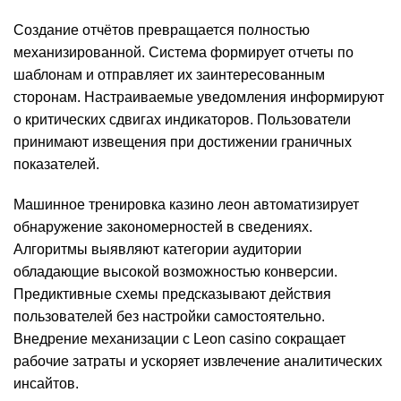
Создание отчётов превращается полностью
механизированной. Система формирует отчеты по
шаблонам и отправляет их заинтересованным
сторонам. Настраиваемые уведомления информируют
о критических сдвигах индикаторов. Пользователи
принимают извещения при достижении граничных
показателей.
Машинное тренировка казино леон автоматизирует
обнаружение закономерностей в сведениях.
Алгоритмы выявляют категории аудитории
обладающие высокой возможностью конверсии.
Предиктивные схемы предсказывают действия
пользователей без настройки самостоятельно.
Внедрение механизации с Leon casino сокращает
рабочие затраты и ускоряет извлечение аналитических
инсайтов.