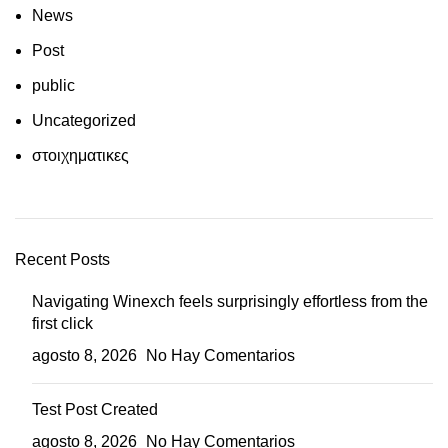
News
Post
public
Uncategorized
στοιχηματικες
Recent Posts
Navigating Winexch feels surprisingly effortless from the
first click
agosto 8, 2026
No Hay Comentarios
Test Post Created
agosto 8, 2026
No Hay Comentarios