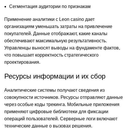
Сегментация аудитории по признакам
Применение аналитики с Leon casino дает
организациям уменьшать затраты на привлечение
покупателей. Данные отображают, какие каналы
обеспечивают максимальную результативность.
Управленцы выносят выводы на фундаменте фактов,
что повышает корректность стратегического
проектирования.
Ресурсы информации и их сбор
Аналитические системы получают сведения из
совокупности источников. Ресурсы отправляют данные
через особые коды трекинга. Мобильные приложения
применяют цифровые библиотеки для фиксации
операций пользователей. Серверные логи включают
технические данные о вызовах решения.