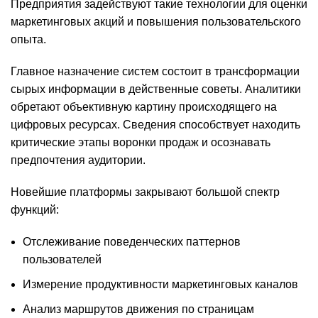
Предприятия задействуют такие технологии для оценки
маркетинговых акций и повышения пользовательского
опыта.
Главное назначение систем состоит в трансформации
сырых информации в действенные советы. Аналитики
обретают объективную картину происходящего на
цифровых ресурсах. Сведения способствует находить
критические этапы воронки продаж и осознавать
предпочтения аудитории.
Новейшие платформы закрывают большой спектр
функций:
Отслеживание поведенческих паттернов
пользователей
Измерение продуктивности маркетинговых каналов
Анализ маршрутов движения по страницам