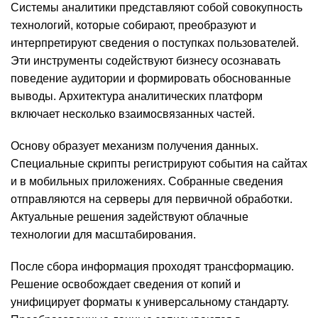
Системы аналитики представляют собой совокупность
технологий, которые собирают, преобразуют и
интерпретируют сведения о поступках пользователей.
Эти инструменты содействуют бизнесу осознавать
поведение аудитории и формировать обоснованные
выводы. Архитектура аналитических платформ
включает несколько взаимосвязанных частей.
Основу образует механизм получения данных.
Специальные скрипты регистрируют события на сайтах
и в мобильных приложениях. Собранные сведения
отправляются на серверы для первичной обработки.
Актуальные решения задействуют облачные
технологии для масштабирования.
После сбора информация проходят трансформацию.
Решение освобождает сведения от копий и
унифицирует форматы к универсальному стандарту.