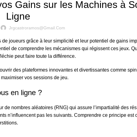
vos Gains sur les Machines à S
Ligne
Jrgcastroramos@gmail.com
de joueurs grâce à leur simplicité et leur potentiel de gains imp
entiel de comprendre les mécanismes qui régissent ces jeux. Q
échie peut faire toute la différence.
découvrir des plateformes innovantes et divertissantes comme
spi
r maximiser vos sessions de jeu.
us en ligne ?
de nombres aléatoires (RNG) qui assure l’impartialité des rés
ents n’influencent pas les suivants. Comprendre ce principe est 
stitions.