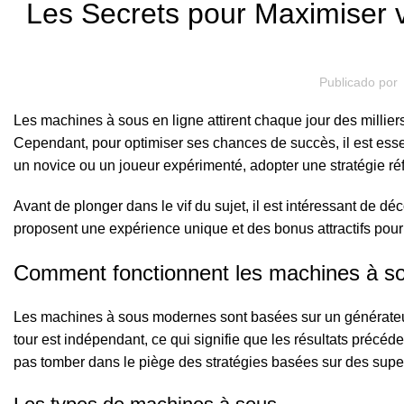
Les Secrets pour Maximiser 
Publicado por
Les machines à sous en ligne attirent chaque jour des milliers 
Cependant, pour optimiser ses chances de succès, il est ess
un novice ou un joueur expérimenté, adopter une stratégie réfl
Avant de plonger dans le vif du sujet, il est intéressant de 
proposent une expérience unique et des bonus attractifs pou
Comment fonctionnent les machines à so
Les machines à sous modernes sont basées sur un générateur 
tour est indépendant, ce qui signifie que les résultats précéd
pas tomber dans le piège des stratégies basées sur des super