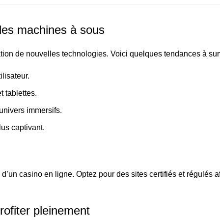
des machines à sous
tion de nouvelles technologies. Voici quelques tendances à surv
lisateur.
 tablettes.
univers immersifs.
lus captivant.
d’un casino en ligne. Optez pour des sites certifiés et régulés af
rofiter pleinement