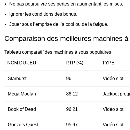
Ne pas poursuivre ses pertes en augmentant les mises.
Ignorer les conditions des bonus.
Jouer sous l’emprise de l’alcool ou de la fatigue.
Comparaison des meilleures machines à 
Tableau comparatif des machines à sous populaires
NOM DU JEU
RTP (%)
TYPE
Starburst
96,1
Vidéo slot
Mega Moolah
88,12
Jackpot progr
Book of Dead
96,21
Vidéo slot
Gonzo’s Quest
95,97
Vidéo slot