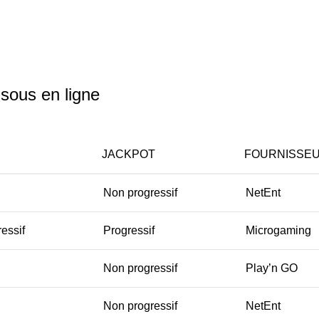
sous en ligne
JACKPOT
FOURNISSE
Non progressif
NetEnt
essif
Progressif
Microgaming
Non progressif
Play’n GO
Non progressif
NetEnt