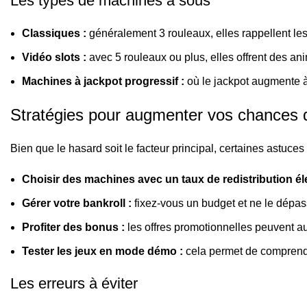
Les types de machines à sous
Classiques :
généralement 3 rouleaux, elles rappellent les
Vidéo slots :
avec 5 rouleaux ou plus, elles offrent des an
Machines à jackpot progressif :
où le jackpot augmente à
Stratégies pour augmenter vos chances 
Bien que le hasard soit le facteur principal, certaines astuce
Choisir des machines avec un taux de redistribution él
Gérer votre bankroll :
fixez-vous un budget et ne le dépas
Profiter des bonus :
les offres promotionnelles peuvent au
Tester les jeux en mode démo :
cela permet de comprendr
Les erreurs à éviter