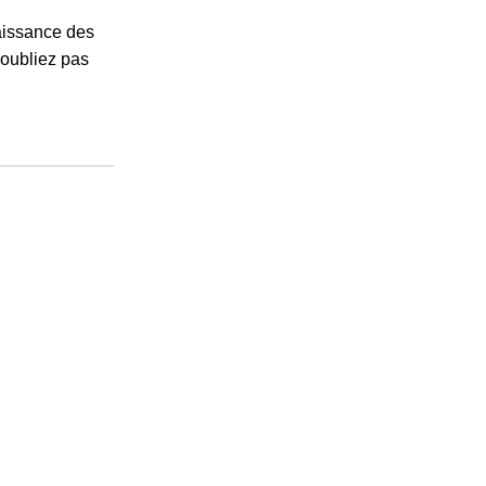
naissance des
’oubliez pas