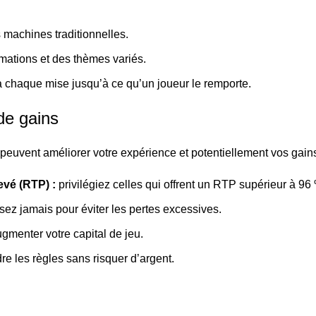
 machines traditionnelles.
imations et des thèmes variés.
 chaque mise jusqu’à ce qu’un joueur le remporte.
de gains
s peuvent améliorer votre expérience et potentiellement vos gains
evé (RTP) :
privilégiez celles qui offrent un RTP supérieur à 96
sez jamais pour éviter les pertes excessives.
gmenter votre capital de jeu.
e les règles sans risquer d’argent.