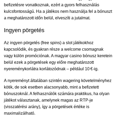
befizetésre vonatkoznak, ezért a gyors felhasználás
kulcsfontosságú. Ha a játékos nem használja fel a bónuszt
a meghatározott időn belül, elveszíti a jutalmat.
Ingyen pörgetés
Az ingyen pörgetés (free spins) a slot játékokhoz
kapcsolódik, és gyakran része a welcome csomagnak
vagy külön promóciónak. A magyar casino bónusz keretein
belül ezek a pörgetések egy előre meghatározott
nyereménykorlátra korlátozódnak – például 10 €‑ig.
A nyereményt általában szintén wagering követelményhez
kötik, de sok esetben alacsonyabb, mint a befizetett
bónuszoknál. A felhasználók számára praktikus, ha olyan
játékot választanak, amelynek magas az RTP-je
(visszatérési arány), így a pörgetések értéke is
maximalizálható.