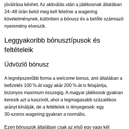
jóváírása késhet. Az aktiválás után a játékosnak általában
24–48 órán belül meg kell felelnie a wagering
követelménynek, különben a bónusz és a belőle származó
nyeremény elveszik.
Leggyakoribb bónusztípusok és
feltételeik
Üdvözlő bónusz
A legnépszerűbb forma a welcome bonus, ami általában a
befizetés 100 %‑át vagy akár 200 %‑át is felajánlja,
bizonyos maximum összegig. A magyar játékosok gyakran
keresik azt a kaszinót, ahol a legmagasabb százalékos
arányt kínálják, de a feltételek is lényegesek: egy
30‑szoros wagering gyakran a normális.
Ezen bónuszok általában csak az első egy vagy két