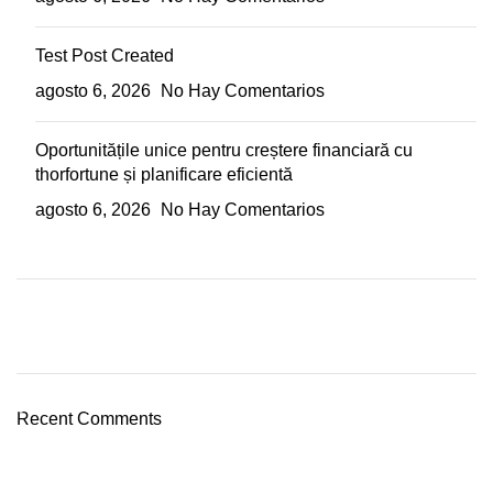
Test Post Created
agosto 6, 2026
No Hay Comentarios
Oportunitățile unice pentru creștere financiară cu
thorfortune și planificare eficientă
agosto 6, 2026
No Hay Comentarios
Plumbing Install Discount
03 Nov – 03 Dec
Recent Comments
Read More