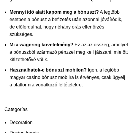
Mennyi idő alatt kapom meg a bónuszt?
A legtöbb
esetben a bónusz a befizetés után azonnal jóváíródik,
de előfordulhat, hogy néhány órás ellenőrzés
szükséges.
Mi a wagering követelmény?
Ez az az összeg, amelyet
a bónuszból származó pénzzel meg kell játszani, mielőtt
kifizethetővé válik.
Használhatok-e bónuszt mobilon?
Igen, a legtöbb
magyar casino bónusz mobilra is érvényes, csak ügyelj
a platformra vonatkozó feltételekre.
Categorías
Decoration
Design trends