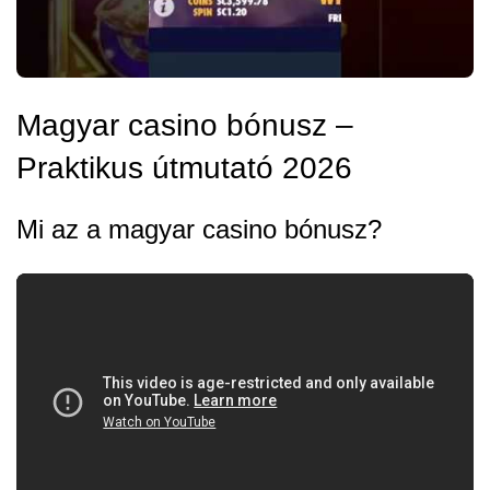
Magyar casino bónusz –
Praktikus útmutató 2026
Mi az a magyar casino bónusz?