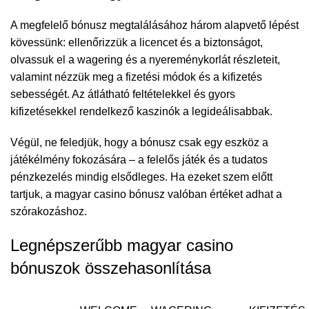
A megfelelő bónusz megtalálásához három alapvető lépést
kövessünk: ellenőrizzük a licencet és a biztonságot,
olvassuk el a wagering és a nyereménykorlát részleteit,
valamint nézzük meg a fizetési módok és a kifizetés
sebességét. Az átlátható feltételekkel és gyors
kifizetésekkel rendelkező kaszinók a legideálisabbak.
Végül, ne feledjük, hogy a bónusz csak egy eszköz a
játékélmény fokozására – a felelős játék és a tudatos
pénzkezelés mindig elsődleges. Ha ezeket szem előtt
tartjuk, a magyar casino bónusz valóban értéket adhat a
szórakozáshoz.
Legnépszerűbb magyar casino
bónuszok összehasonlítása