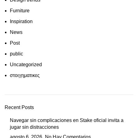
Furniture
Inspiration
News
Post
public
Uncategorized
στοιχηματικες
Recent Posts
Navegar sin complicaciones en Stake oficial invita a
jugar sin distracciones
agosto 6, 2026
No Hay Comentarios