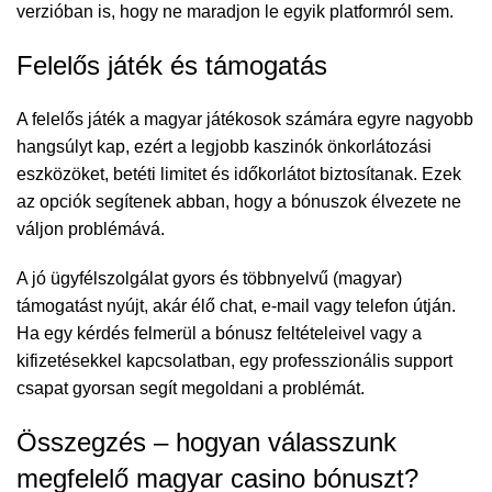
verzióban is, hogy ne maradjon le egyik platformról sem.
Felelős játék és támogatás
A felelős játék a magyar játékosok számára egyre nagyobb
hangsúlyt kap, ezért a legjobb kaszinók önkorlátozási
eszközöket, betéti limitet és időkorlátot biztosítanak. Ezek
az opciók segítenek abban, hogy a bónuszok élvezete ne
váljon problémává.
A jó ügyfélszolgálat gyors és többnyelvű (magyar)
támogatást nyújt, akár élő chat, e‑mail vagy telefon útján.
Ha egy kérdés felmerül a bónusz feltételeivel vagy a
kifizetésekkel kapcsolatban, egy professzionális support
csapat gyorsan segít megoldani a problémát.
Összegzés – hogyan válasszunk
megfelelő magyar casino bónuszt?