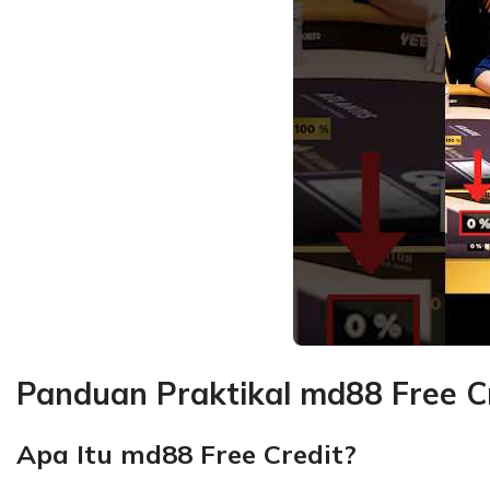
Panduan Praktikal md88 Free C
Apa Itu md88 Free Credit?