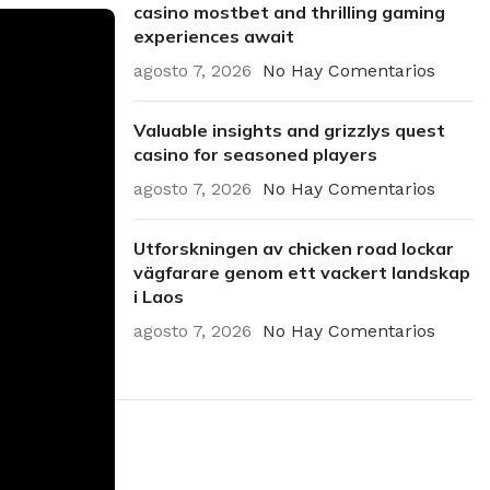
casino mostbet and thrilling gaming
experiences await
agosto 7, 2026
No Hay Comentarios
Valuable insights and grizzlys quest
casino for seasoned players
agosto 7, 2026
No Hay Comentarios
Utforskningen av chicken road lockar
vägfarare genom ett vackert landskap
i Laos
agosto 7, 2026
No Hay Comentarios
Plumbing Install Discount