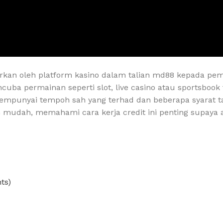
arkan oleh platform kasino dalam talian md88 kepada pem
a permainan seperti slot, live casino atau sportsbook 
mempunyai tempoh sah yang terhad dan beberapa syarat 
 mudah, memahami cara kerja credit ini penting supaya 
ts)