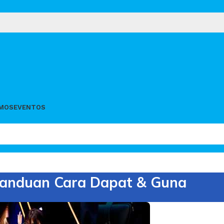
MOS
EVENTOS
 Panduan Cara Dapat & Guna