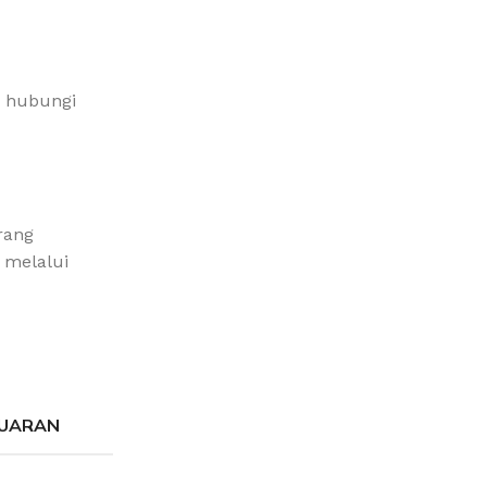
, hubungi
rang
 melalui
LUARAN