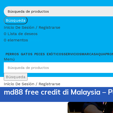
Búsqueda
Inicio De Sesión / Registrarse
0
Lista de deseos
0
elementos
S/
0.00
PERROS
GATOS
PECES
EXÓTICOS
SERVICIOS
MARCAS
AQUAPRO
Menú
Búsqueda
Inicio De Sesión / Registrarse
md88 free credit di Malaysia –