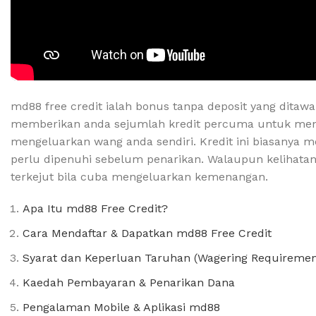
md88 free credit ialah bonus tanpa deposit yang ditaw
memberikan anda sejumlah kredit percuma untuk mencub
mengeluarkan wang anda sendiri. Kredit ini biasanya 
perlu dipenuhi sebelum penarikan. Walaupun kelihatan
terkejut bila cuba mengeluarkan kemenangan.
Apa Itu md88 Free Credit?
Cara Mendaftar & Dapatkan md88 Free Credit
Syarat dan Keperluan Taruhan (Wagering Requiremen
Kaedah Pembayaran & Penarikan Dana
Pengalaman Mobile & Aplikasi md88