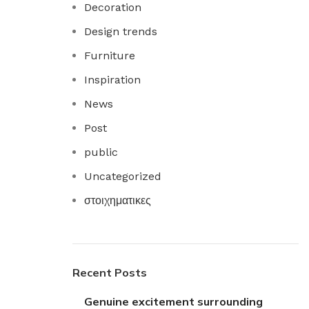
Decoration
Design trends
Furniture
Inspiration
News
Post
public
Uncategorized
στοιχηματικες
Recent Posts
Genuine excitement surrounding