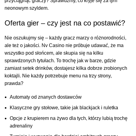
przyciągnąć graczy? Sprawdźmy, co kryje się za tym
neonowym szyldem.
Oferta gier – czy jest na co postawić?
Nie oszukujmy się – każdy gracz marzy o różnorodności,
ale też o jakości. Nv Casino nie próbuje udawać, że ma
wszystko pod słońcem, ale skupia się na kilku
sprawdzonych tytułach. To trochę jak w barze, gdzie
zamiast setek drinków, dostajesz kilka dobrze zrobionych
koktajli. Nie każdy potrzebuje menu na trzy strony,
prawda?
Automaty od znanych dostawców
Klasyczne gry stołowe, takie jak blackjack i ruletka
Opcje z krupierem na żywo dla tych, którzy lubią trochę
adrenaliny