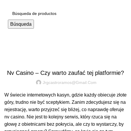
Inicio De Sesión / Registrarse
Búsqueda
Blog
UNCATEGORIZED
Nv Casino – Czy warto zaufać tej platformie?
Jrgcastroramos@gmail.com
W świecie internetowych kasyn, gdzie każdy obiecuje złote
góry, trudno nie być sceptykiem. Zanim zdecydujesz się na
rejestrację, warto przyjrzeć się bliżej, co naprawdę oferuje
nv casino
. Nie jest to kolejny serwis, który rzuca się na
głowę z obietnicami bez pokrycia, ale czy to wystarczy, by