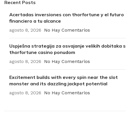
Recent Posts
Acertadas inversiones con thorfortune y el futuro
financiero a tu alcance
agosto 8, 2026
No Hay Comentarios
Uspješna strategija za osvajanje velikih dobitaka s
thorfortune casino ponudom
agosto 8, 2026
No Hay Comentarios
Excitement builds with every spin near the slot
monster and its dazzling jackpot potential
agosto 8, 2026
No Hay Comentarios