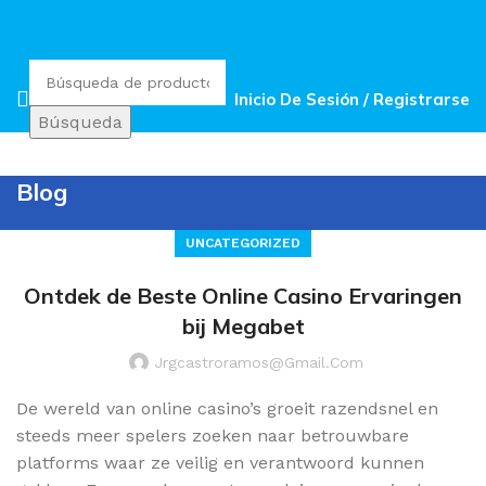
Inicio De Sesión / Registrarse
Búsqueda
Blog
UNCATEGORIZED
Ontdek de Beste Online Casino Ervaringen
bij Megabet
Jrgcastroramos@gmail.com
De wereld van online casino’s groeit razendsnel en
steeds meer spelers zoeken naar betrouwbare
platforms waar ze veilig en verantwoord kunnen