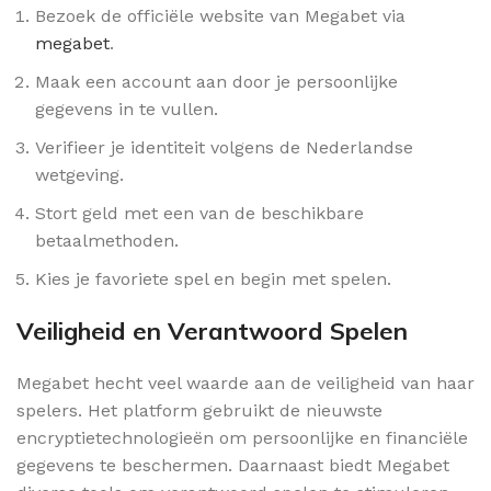
Bezoek de officiële website van Megabet via
megabet
.
Maak een account aan door je persoonlijke
gegevens in te vullen.
Verifieer je identiteit volgens de Nederlandse
wetgeving.
Stort geld met een van de beschikbare
betaalmethoden.
Kies je favoriete spel en begin met spelen.
Veiligheid en Verantwoord Spelen
Megabet hecht veel waarde aan de veiligheid van haar
spelers. Het platform gebruikt de nieuwste
encryptietechnologieën om persoonlijke en financiële
gegevens te beschermen. Daarnaast biedt Megabet