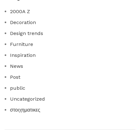
2000A Z
Decoration
Design trends
Furniture
Inspiration
News
Post
public
Uncategorized
στοιχηματικες