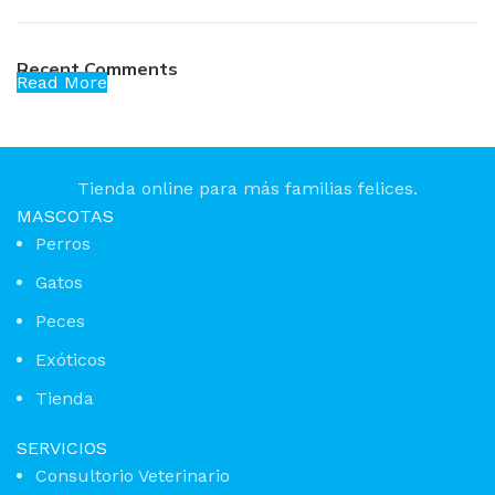
Plumbing Install Discount
03 Nov – 03 Dec
Recent Comments
Read More
Tienda online para más familias felices.
MASCOTAS
Perros
Gatos
Peces
Exóticos
Tienda
SERVICIOS
Consultorio Veterinario