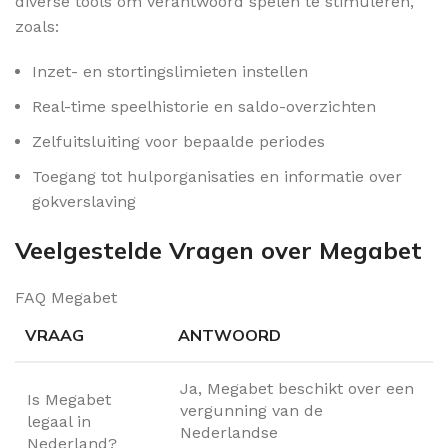
diverse tools om verantwoord spelen te stimuleren,
zoals:
Inzet- en stortingslimieten instellen
Real-time speelhistorie en saldo-overzichten
Zelfuitsluiting voor bepaalde periodes
Toegang tot hulporganisaties en informatie over
gokverslaving
Veelgestelde Vragen over Megabet
FAQ Megabet
VRAAG
ANTWOORD
Ja, Megabet beschikt over een
Is Megabet
vergunning van de
legaal in
Nederlandse
Nederland?