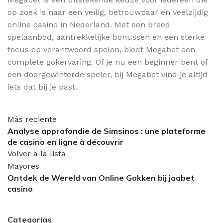
op zoek is naar een veilig, betrouwbaar en veelzijdig
online casino in Nederland. Met een breed
spelaanbod, aantrekkelijke bonussen en een sterke
focus op verantwoord spelen, biedt Megabet een
complete gokervaring. Of je nu een beginner bent of
een doorgewinterde speler, bij Megabet vind je altijd
iets dat bij je past.
Más reciente
Analyse approfondie de Simsinos : une plateforme
de casino en ligne à découvrir
Volver a la lista
Mayores
Ontdek de Wereld van Online Gokken bij jaabet
casino
Categorías