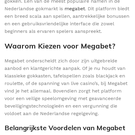
gokken. Een van de meest populaire namen in de
Nederlandse gokmarkt is
megabet
. Dit platform biedt
een breed scala aan spellen, aantrekkelijke bonussen
en een gebruiksvriendelijke interface die zowel
beginners als ervaren spelers aanspreekt.
Waarom Kiezen voor Megabet?
Megabet onderscheidt zich door zijn uitgebreide
aanbod en klantgerichte aanpak. Of je nu houdt van
klassieke gokkasten, tafelspellen zoals blackjack en
roulette, of de spanning van live casino’s, bij Megabet
vind je het allemaal. Bovendien zorgt het platform
voor een veilige speelomgeving met geavanceerde
beveiligingstechnologieën en een vergunning die
voldoet aan de Nederlandse regelgeving.
Belangrijkste Voordelen van Megabet