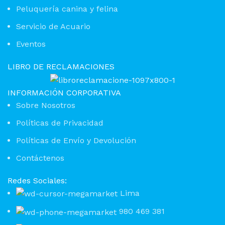
Peluquería canina y felina
Servicio de Acuario
Eventos
LIBRO DE RECLAMACIONES
INFORMACIÓN CORPORATIVA
Sobre Nosotros
Políticas de Privacidad
Políticas de Envío y Devolución
Contáctenos
Redes Sociales:
Lima
980 469 381