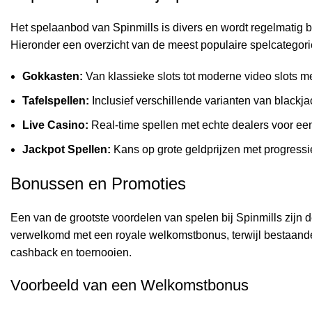
Het spelaanbod van Spinmills is divers en wordt regelmatig 
Hieronder een overzicht van de meest populaire spelcategori
Gokkasten:
Van klassieke slots tot moderne video slots 
Tafelspellen:
Inclusief verschillende varianten van blackjac
Live Casino:
Real-time spellen met echte dealers voor een
Jackpot Spellen:
Kans op grote geldprijzen met progressi
Bonussen en Promoties
Een van de grootste voordelen van spelen bij Spinmills zijn
verwelkomd met een royale welkomstbonus, terwijl bestaande 
cashback en toernooien.
Voorbeeld van een Welkomstbonus