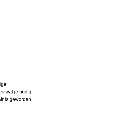
ige
es wat je nodig
air is geworden