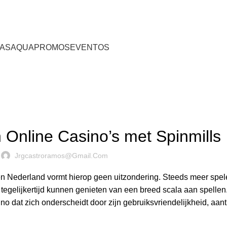
AS
AQUAPROMOS
EVENTOS
UNCATEGORIZED
Online Casino’s met Spinmills
Jrgcastroramos@gmail.com
n, en Nederland vormt hierop geen uitzondering. Steeds meer spe
tegelijkertijd kunnen genieten van een breed scala aan spellen
ino dat zich onderscheidt door zijn gebruiksvriendelijkheid, aant