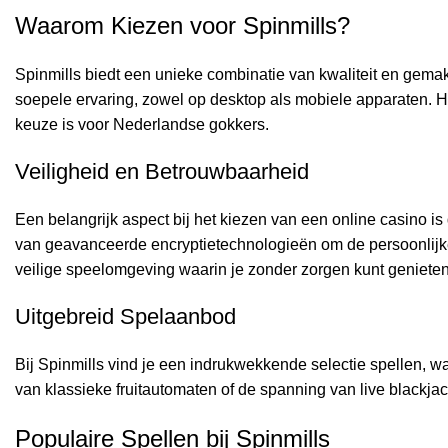
Waarom Kiezen voor Spinmills?
Spinmills biedt een unieke combinatie van kwaliteit en gemak
soepele ervaring, zowel op desktop als mobiele apparaten.
keuze is voor Nederlandse gokkers.
Veiligheid en Betrouwbaarheid
Een belangrijk aspect bij het kiezen van een online casino is
van geavanceerde encryptietechnologieën om de persoonlijke
veilige speelomgeving waarin je zonder zorgen kunt genieten 
Uitgebreid Spelaanbod
Bij Spinmills vind je een indrukwekkende selectie spellen, wa
van klassieke fruitautomaten of de spanning van live blackjack 
Populaire Spellen bij Spinmills