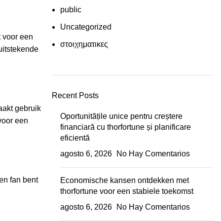
public
Uncategorized
t voor een
στοιχηματικες
uitstekende
Recent Posts
aakt gebruik
Oportunitățile unice pentru creștere
voor een
financiară cu thorfortune și planificare
eficientă
agosto 6, 2026
No Hay Comentarios
en fan bent
Economische kansen ontdekken met
thorfortune voor een stabiele toekomst
agosto 6, 2026
No Hay Comentarios