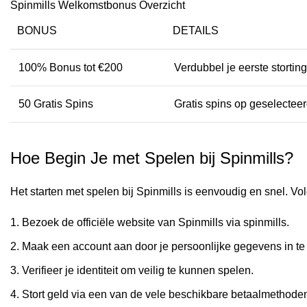
Spinmills Welkomstbonus Overzicht
BONUS
DETAILS
100% Bonus tot €200
Verdubbel je eerste storting
50 Gratis Spins
Gratis spins op geselectee
Hoe Begin Je met Spelen bij Spinmills?
Het starten met spelen bij Spinmills is eenvoudig en snel. V
Bezoek de officiële website van Spinmills via
spinmills
.
Maak een account aan door je persoonlijke gegevens in te 
Verifieer je identiteit om veilig te kunnen spelen.
Stort geld via een van de vele beschikbare betaalmethode