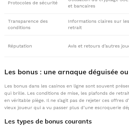
Protocoles de sécurité
et bancaires
Transparence des
Informations claires sur les
conditions
retrait
Réputation
Avis et retours d’autres jo
Les bonus : une arnaque déguisée ou
Les bonus dans les casinos en ligne sont souvent prése
qui brille. Les conditions de mise, les plafonds de retr
en véritable piège. Il ne s’agit pas de rejeter ces offre
vieux joueur qui a vu passer plus d’une escroquerie dé
Les types de bonus courants