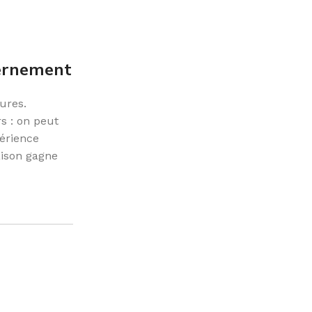
cernement
ures.
s : on peut
érience
aison gagne