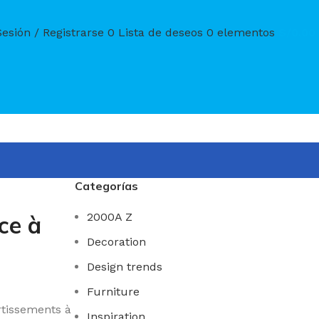
Sesión / Registrarse
0
Lista de deseos
0
elementos
S/
0.00
Categorías
2000A Z
ce à
Decoration
Design trends
Furniture
rtissements à
Inspiration