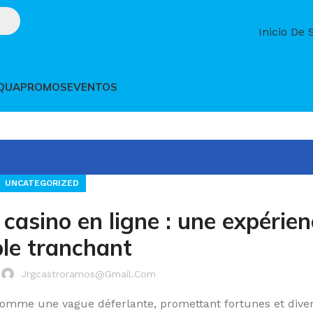
Inicio De 
QUAPROMOS
EVENTOS
UNCATEGORIZED
 casino en ligne : une expérien
le tranchant
Jrgcastroramos@gmail.com
comme une vague déferlante, promettant fortunes et dive