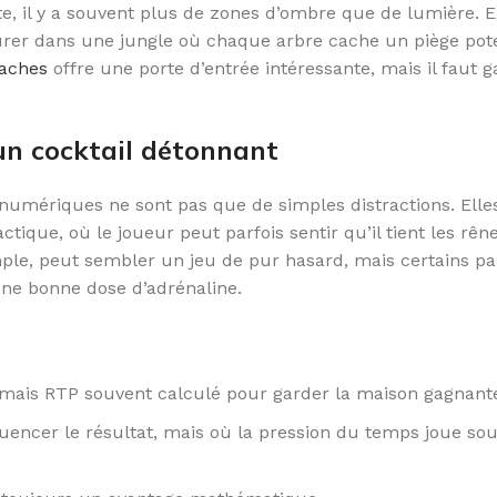
nte, il y a souvent plus de zones d’ombre que de lumière. E
rer dans une jungle où chaque arbre cache un piège pote
eaches
offre une porte d’entrée intéressante, mais il faut g
 un cocktail détonnant
 numériques ne sont pas que de simples distractions. Elle
ique, où le joueur peut parfois sentir qu’il tient les rên
mple, peut sembler un jeu de pur hasard, mais certains pa
’une bonne dose d’adrénaline.
, mais RTP souvent calculé pour garder la maison gagnant
fluencer le résultat, mais où la pression du temps joue so