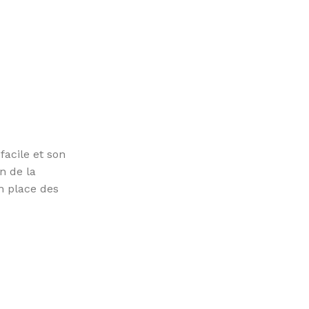
facile et son
n de la
n place des