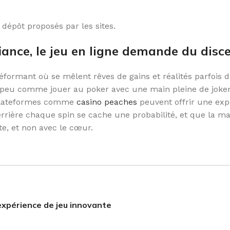
e dépôt proposés par les sites.
fiance, le jeu en ligne demande du dis
formant où se mêlent rêves de gains et réalités parfois d
n peu comme jouer au poker avec une main pleine de joker
s plateformes comme
casino peaches
peuvent offrir une exp
derrière chaque spin se cache une probabilité, et que la m
te, et non avec le cœur.
expérience de jeu innovante