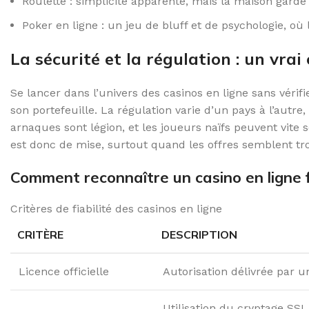
Roulette : simplicité apparente, mais la maison gar
Poker en ligne : un jeu de bluff et de psychologie, o
La sécurité et la régulation : un vrai
Se lancer dans l’univers des casinos en ligne sans vérifi
son portefeuille. La régulation varie d’un pays à l’autre
arnaques sont légion, et les joueurs naïfs peuvent vit
est donc de mise, surtout quand les offres semblent tro
Comment reconnaître un casino en ligne f
Critères de fiabilité des casinos en ligne
CRITÈRE
DESCRIPTION
Licence officielle
Autorisation délivrée par 
Utilisation du cryptage SS