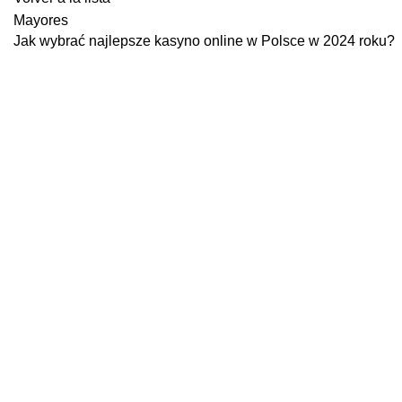
Mayores
Jak wybrać najlepsze kasyno online w Polsce w 2024 roku?
MASCOTAS
Perros
Gatos
Peces
Exóticos
Tienda
SERVICIOS
Consultorio Veterinario
Peluquería canina y felina