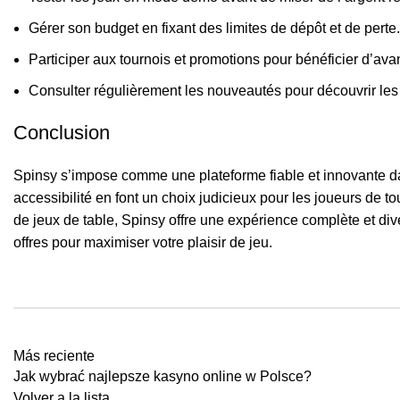
Gérer son budget en fixant des limites de dépôt et de perte.
Participer aux tournois et promotions pour bénéficier d’av
Consulter régulièrement les nouveautés pour découvrir les 
Conclusion
Spinsy s’impose comme une plateforme fiable et innovante dan
accessibilité en font un choix judicieux pour les joueurs d
de jeux de table, Spinsy offre une expérience complète et dive
offres pour maximiser votre plaisir de jeu.
Más reciente
Jak wybrać najlepsze kasyno online w Polsce?
Volver a la lista