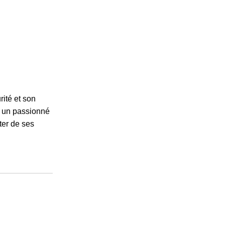
ité et son
u un passionné
ter de ses