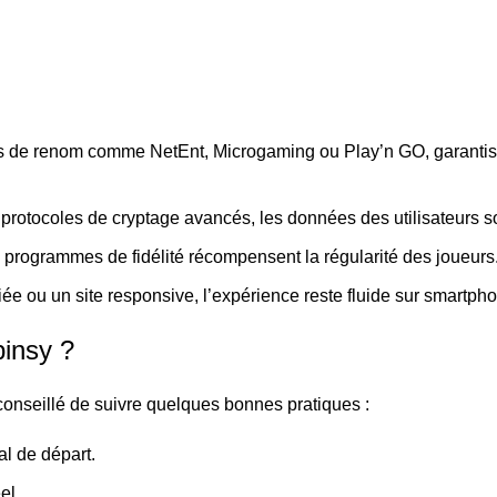
rs de renom comme NetEnt, Microgaming ou Play’n GO, garanti
protocoles de cryptage avancés, les données des utilisateurs s
programmes de fidélité récompensent la régularité des joueurs
ée ou un site responsive, l’expérience reste fluide sur smartphon
insy ?
 conseillé de suivre quelques bonnes pratiques :
l de départ.
el.