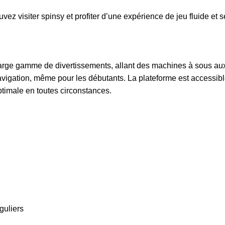
uvez visiter
spinsy
et profiter d’une expérience de jeu fluide et 
large gamme de divertissements, allant des machines à sous aux
vigation, même pour les débutants. La plateforme est accessibl
timale en toutes circonstances.
guliers