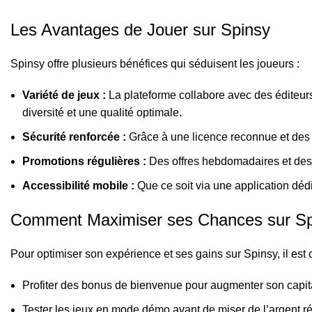
Les Avantages de Jouer sur Spinsy
Spinsy offre plusieurs bénéfices qui séduisent les joueurs :
Variété de jeux :
La plateforme collabore avec des éditeu
diversité et une qualité optimale.
Sécurité renforcée :
Grâce à une licence reconnue et des 
Promotions régulières :
Des offres hebdomadaires et des 
Accessibilité mobile :
Que ce soit via une application dédi
Comment Maximiser ses Chances sur Sp
Pour optimiser son expérience et ses gains sur Spinsy, il est
Profiter des bonus de bienvenue pour augmenter son capita
Tester les jeux en mode démo avant de miser de l’argent ré