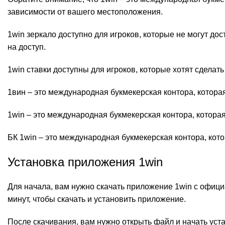
зависимости от вашего местоположения.
1win зеркало доступно для игроков, которые не могут до
на доступ.
1win ставки доступны для игроков, которые хотят сделать 
1вин
– это международная букмекерская контора, которая
1win – это международная букмекерская контора, которая
БК 1win – это международная букмекерская контора, кото
Установка приложения 1win
Для начала, вам нужно скачать приложение 1win с офици
минут, чтобы скачать и установить приложение.
После скачивания, вам нужно открыть файл и начать уста