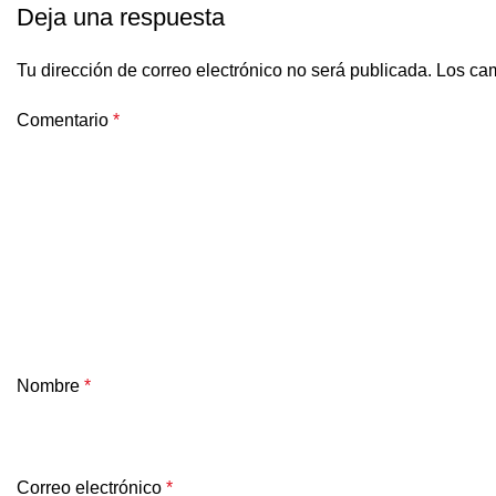
Deja una respuesta
Tu dirección de correo electrónico no será publicada.
Los cam
Comentario
*
Nombre
*
Correo electrónico
*