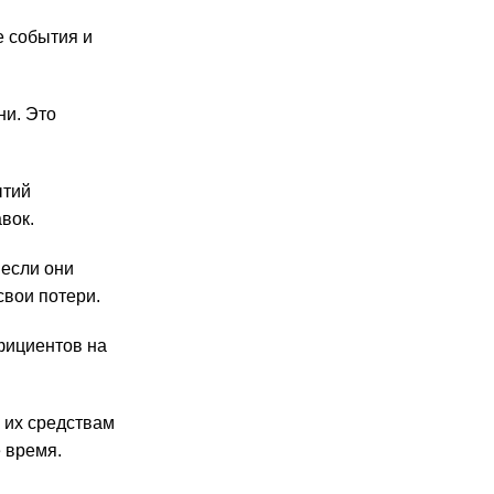
е события и
ни. Это
ытий
вок.
 если они
свои потери.
ффициентов на
к их средствам
 время.