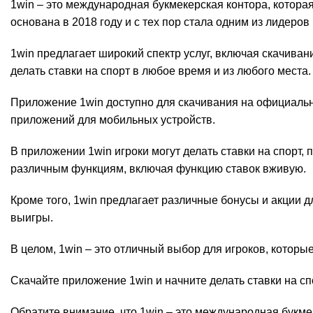
1win – это международная букмекерская контора, которая
основана в 2018 году и с тех пор стала одним из лидеров
1win предлагает широкий спектр услуг, включая скачива
делать ставки на спорт в любое время и из любого места.
Приложение 1win доступно для скачивания на официальн
приложений для мобильных устройств.
В приложении 1win игроки могут делать ставки на спорт, п
различным функциям, включая функцию ставок вживую.
Кроме того, 1win предлагает различные бонусы и акции д
выигры.
В целом, 1win – это отличный выбор для игроков, которы
Скачайте приложение 1win и начните делать ставки на сп
Обратите внимание, что 1win – это международная букмек