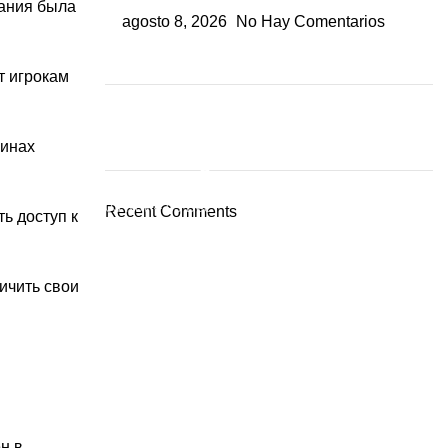
пания была
agosto 8, 2026
No Hay Comentarios
т игрокам
зинах
Plumbing Install Discount
03 Nov – 03 Dec
Recent Comments
ть доступ к
Read More
ичить свои
н в