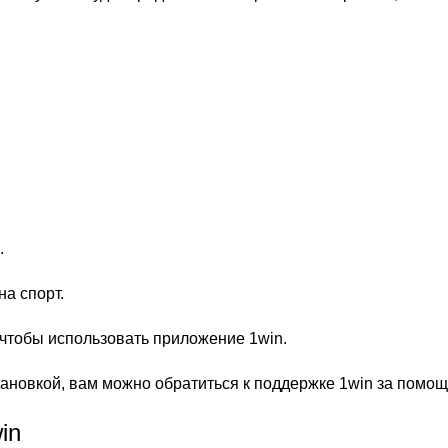
.
на спорт.
 чтобы использовать приложение 1win.
тановкой, вам можно обратиться к поддержке 1win за помощ
in