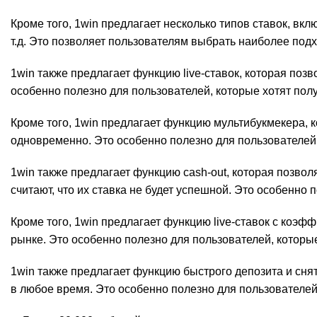
Кроме того, 1win предлагает несколько типов ставок, вклю
т.д. Это позволяет пользователям выбрать наиболее подх
1win также предлагает функцию live-ставок, которая поз
особенно полезно для пользователей, которые хотят пол
Кроме того, 1win предлагает функцию мультибукмекера, 
одновременно. Это особенно полезно для пользователей,
1win также предлагает функцию cash-out, которая позвол
считают, что их ставка не будет успешной. Это особенно
Кроме того, 1win предлагает функцию live-ставок с коэф
рынке. Это особенно полезно для пользователей, которые
1win также предлагает функцию быстрого депозита и снят
в любое время. Это особенно полезно для пользователей,