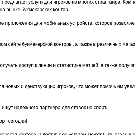
 предлагает услуги для игроков из многих стран мира. Ком
 на рынке букмекерских контор.
ние приложения для мобильных устройств, которое позволяе
ом сайте букмекерской конторы, а также в различных мага
олучать доступ к линии и статистике матчей, а также получа
ля новых и действующих игроков, что может помочь им увел
е ищут надежного партнера для ставок на спорт.
орт сегодня!
ерская контора, и доступ к ее услугам может быть ограниче