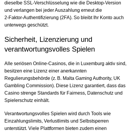
dieselbe SSL‑Verschlüsselung wie die Desktop‑Version
und verlangen bei jeder Auszahlung erneut die
2‑Faktor‑Authentifizierung (2FA). So bleibt Ihr Konto auch
unterwegs geschützt.
Sicherheit, Lizenzierung und
verantwortungsvolles Spielen
Alle seriösen Online‑Casinos, die in Luxemburg aktiv sind,
besitzen eine Lizenz einer anerkannten
Regulierungsbehörde (z. B. Malta Gaming Authority, UK
Gambling Commission). Diese Lizenz garantiert, dass das
Casino strenge Standards für Fairness, Datenschutz und
Spielerschutz einhält.
Verantwortungsvolles Spielen wird durch Tools wie
Einzahlungslimits, Verlustlimits und Selbstsperren
unterstützt. Viele Plattformen bieten zudem einen