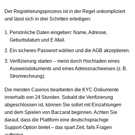
Der Registrierungsprozess ist in der Regel unkompliziert
und lässt sich in drei Schritten erledigen:
Persönliche Daten eingeben: Name, Adresse,
Geburtsdatum und E‑Mail.
Ein sicheres Passwort wählen und die AGB akzeptieren.
Verifizierung starten – meist durch Hochladen eines
Ausweisdokuments und eines Adressnachweises (z. B.
Stromrechnung).
Die meisten Casinos bearbeiten die KYC‑Dokumente
innerhalb von 24 Stunden. Sobald die Verifizierung
abgeschlossen ist, können Sie sofort mit Einzahlungen
und dem Spielen von Baccarat beginnen. Achten Sie
darauf, dass die Plattform eine deutschsprachige
Support‑Option bietet – das spart Zeit, falls Fragen
auftreten.