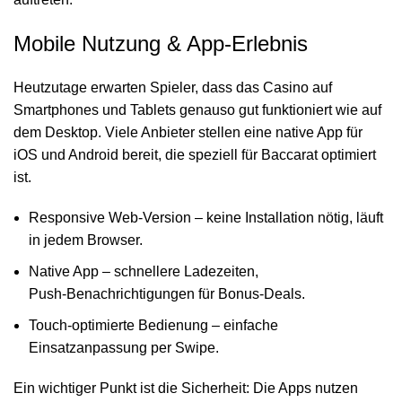
Mobile Nutzung & App‑Erlebnis
Heutzutage erwarten Spieler, dass das Casino auf
Smartphones und Tablets genauso gut funktioniert wie auf
dem Desktop. Viele Anbieter stellen eine native App für
iOS und Android bereit, die speziell für Baccarat optimiert
ist.
Responsive Web‑Version – keine Installation nötig, läuft
in jedem Browser.
Native App – schnellere Ladezeiten,
Push‑Benachrichtigungen für Bonus‑Deals.
Touch‑optimierte Bedienung – einfache
Einsatzanpassung per Swipe.
Ein wichtiger Punkt ist die Sicherheit: Die Apps nutzen