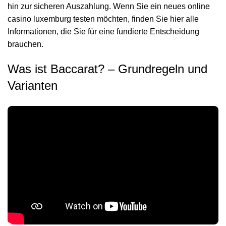
hin zur sicheren Auszahlung. Wenn Sie ein neues
online
casino luxemburg
testen möchten, finden Sie hier alle
Informationen, die Sie für eine fundierte Entscheidung
brauchen.
Was ist Baccarat? – Grundregeln und
Varianten