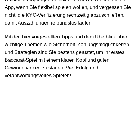
App, wenn Sie flexibel spielen wollen, und vergessen Sie
nicht, die KYC‑Verifizierung rechtzeitig abzuschließen,
damit Auszahlungen reibungslos laufen.
Mit den hier vorgestellten Tipps und dem Überblick über
wichtige Themen wie Sicherheit, Zahlungsmöglichkeiten
und Strategien sind Sie bestens gerüstet, um Ihr erstes
Baccarat‑Spiel mit einem klaren Kopf und guten
Gewinnchancen zu starten. Viel Erfolg und
verantwortungsvolles Spielen!
Tienda online para más familias felices.
MASCOTAS
Perros
Gatos