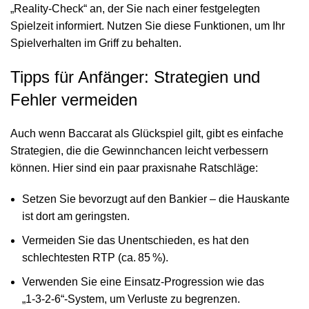
„Reality‑Check“ an, der Sie nach einer festgelegten
Spielzeit informiert. Nutzen Sie diese Funktionen, um Ihr
Spielverhalten im Griff zu behalten.
Tipps für Anfänger: Strategien und
Fehler vermeiden
Auch wenn Baccarat als Glückspiel gilt, gibt es einfache
Strategien, die die Gewinnchancen leicht verbessern
können. Hier sind ein paar praxisnahe Ratschläge:
Setzen Sie bevorzugt auf den Bankier – die Hauskante
ist dort am geringsten.
Vermeiden Sie das Unentschieden, es hat den
schlechtesten RTP (ca. 85 %).
Verwenden Sie eine Einsatz‑Progression wie das
„1‑3‑2‑6“-System, um Verluste zu begrenzen.