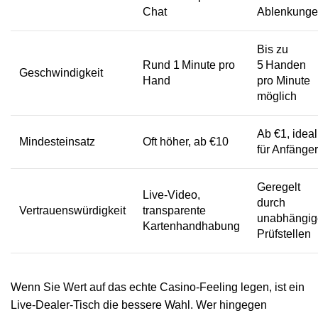
Chat
Ablenkung
Bis zu
Rund 1 Minute pro
5 Handen
Geschwindigkeit
Hand
pro Minute
möglich
Ab €1, ideal
Mindesteinsatz
Oft höher, ab €10
für Anfänger
Geregelt
Live‑Video,
durch
Vertrauenswürdigkeit
transparente
unabhängig
Kartenhandhabung
Prüfstellen
Wenn Sie Wert auf das echte Casino‑Feeling legen, ist ein
Live‑Dealer‑Tisch die bessere Wahl. Wer hingegen