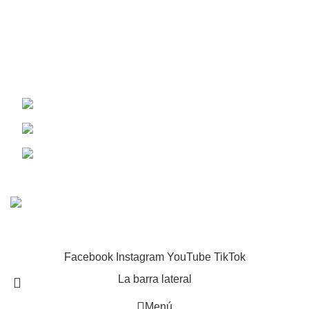
Políticas de Privacidad
Políticas de Envío y Devolución
Contáctenos
Redes Sociales:
Lima
980 469 381
© 2024 Aquafarma. Todos los derechos reservados.
Facebook
Instagram
YouTube
TikTok
La barra lateral
Menú