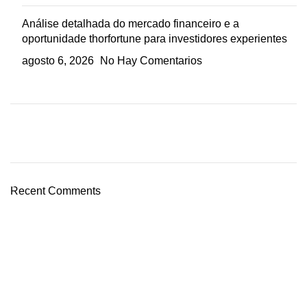
Análise detalhada do mercado financeiro e a
oportunidade thorfortune para investidores experientes
agosto 6, 2026
No Hay Comentarios
Plumbing Install Discount
03 Nov – 03 Dec
Recent Comments
Read More
Tienda online para más familias felices.
MASCOTAS
Perros