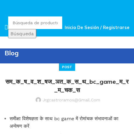
Inicio De Sesión / Registrarse
Búsqueda
Blog
POST
सम_क_ष_व_श_षज_ञत_क_स_थ_bc_game_म_र
_म_चक_स
Jrgcastroramos@gmail.com
समीक्षा विशेषज्ञता के साथ bc game में रोमांचक संभावनाओं का
अन्वेषण करें