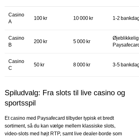
Casino
100 kr
10 000 kr
1‑2 bankda
A
Casino
Øjeblikkelig
200 kr
5 000 kr
B
Paysafecar
Casino
50 kr
8 000 kr
3‑5 bankda
C
Spiludvalg: Fra slots til live casino og
sportsspil
Et casino med Paysafecard tilbyder typisk et bredt
sortiment, så du kan vælge mellem klassiske slots,
video‑slots med højt RTP, samt live dealer‑borde som