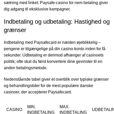
sætning med linket:
Paysafe-casino for nem betaling
giver
dig adgang til eksklusive kampagner.
Indbetaling og udbetaling: Hastighed og
grænser
Indbetaling med Paysafecard er næsten øjeblikkelig –
pengene er tilgængelige på din casino‑konto inden for få
sekunder. Udbetaling er derimod afhænger af casinoets
politik; ofte skal du først konvertere dine gevinster til en
anden betalingsmetode.
Nedenstående tabel giver et overblik over typiske grænser
og behandlingstider for de mest populære danske
casinoer, der accepterer Paysafecard.
MIN.
MAX.
CASINO
UDBETALI
INDBETALING
INDBETALING