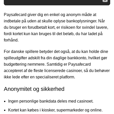
Paysafecard giver dig en enkel og anonym måde at
indbetale på uden at skulle oplyse bankoplysninger. Når
du bruger en forudbetalt kort, er risikoen for svindel lavere,
fordi kortet kun kan bruges til det beløb, du har ladet på
forhånd.
For danske spillere betyder det også, at du kan holde dine
spilleudgifter adskilt fra din daglige bankkonto, hvilket gør
budgettering nemmere. Samtidig er Paysafecard
accepteret af de fleste licenserede casinoer, så du behøver
ikke lede efter en specialiseret platform.
Anonymitet og sikkerhed
Ingen personlige bankdata deles med casinoet.
Kortet kan købes i kiosker, supermarkeder og online.