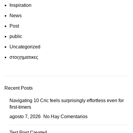
Inspiration
News
Post
public
Uncategorized
στοιχηματικες
Recent Posts
Navigating 10 Cric feels surprisingly effortless even for
first-timers
agosto 7, 2026
No Hay Comentarios
Test Post Created