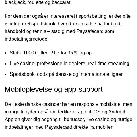
blackjack, roulette og baccarat.
For dem der også er interesseret i sportsbetting, er der ofte
et integreret sportsbook, hvor du kan satse på fodbold,
håndbold og tennis – stadig med Paysafecard som
indbetalingsmetode.
Slots: 1000+ titler, RTP fra 95 % og op.
Live casino: professionelle dealere, real‑time streaming.
Sportsbook: odds på danske og internationale ligaer.
Mobiloplevelse og app‑support
De fleste danske casinoer har en responsiv mobilside, men
mange tilbyder også en dedikeret app til iOS og Android.
App’en giver dig adgang til bonusser, live casino og hurtige
indbetalinger med Paysafecard direkte fra mobilen.