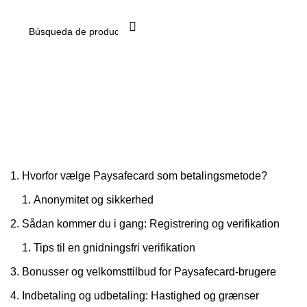
Inicio De Sesión / Registrarse
Casino med Paysafecard –
guide til bonus, indbetaling og
sikkerhed
Hvorfor vælge Paysafecard som betalingsmetode?
Anonymitet og sikkerhed
Sådan kommer du i gang: Registrering og verifikation
Tips til en gnidningsfri verifikation
Bonusser og velkomsttilbud for Paysafecard‑brugere
Indbetaling og udbetaling: Hastighed og grænser