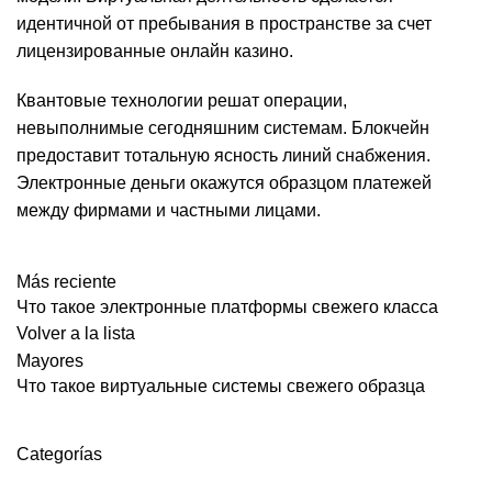
идентичной от пребывания в пространстве за счет
лицензированные онлайн казино.
Квантовые технологии решат операции,
невыполнимые сегодняшним системам. Блокчейн
предоставит тотальную ясность линий снабжения.
Электронные деньги окажутся образцом платежей
между фирмами и частными лицами.
Más reciente
Что такое электронные платформы свежего класса
Volver a la lista
Mayores
Что такое виртуальные системы свежего образца
Categorías