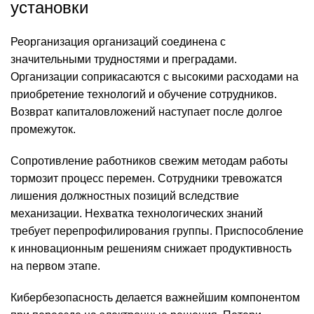
установки
Реорганизация организаций соединена с
значительными трудностями и преградами.
Организации соприкасаются с высокими расходами на
приобретение технологий и обучение сотрудников.
Возврат капиталовложений наступает после долгое
промежуток.
Сопротивление работников свежим методам работы
тормозит процесс перемен. Сотрудники тревожатся
лишения должностных позиций вследствие
механизации. Нехватка технологических знаний
требует перепрофилирования группы. Приспособление
к инновационным решениям снижает продуктивность
на первом этапе.
Кибербезопасность делается важнейшим компонентом