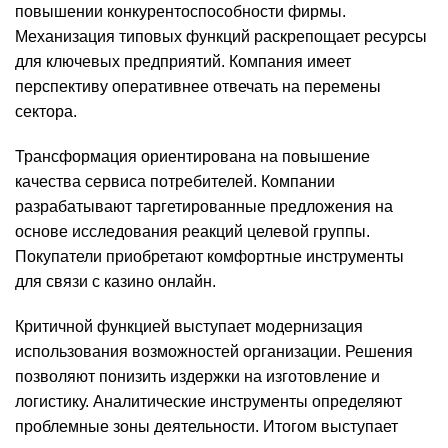
повышении конкурентоспособности фирмы.
Механизация типовых функций раскрепощает ресурсы
для ключевых предприятий. Компания имеет
перспективу оперативнее отвечать на перемены
сектора.
Трансформация ориентирована на повышение
качества сервиса потребителей. Компании
разрабатывают таргетированные предложения на
основе исследования реакций целевой группы.
Покупатели приобретают комфортные инструменты
для связи с казино онлайн.
Критичной функцией выступает модернизация
использования возможностей организации. Решения
позволяют понизить издержки на изготовление и
логистику. Аналитические инструменты определяют
проблемные зоны деятельности. Итогом выступает