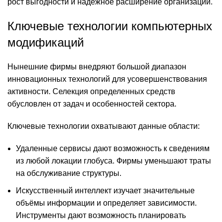
рост выгодности и надежное расширение организации.
Ключевые технологии компьютерных
модификаций
Нынешние фирмы внедряют большой диапазон
инновационных технологий для усовершенствования
активности. Селекция определенных средств
обусловлен от задач и особенностей сектора.
Ключевые технологии охватывают данные области:
Удаленные сервисы дают возможность к сведениям
из любой локации глобуса. Фирмы уменьшают траты
на обслуживание структуры.
Искусственный интеллект изучает значительные
объёмы информации и определяет зависимости.
Инструменты дают возможность планировать