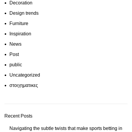
Decoration
Design trends
Furniture
Inspiration
News
Post
public
Uncategorized
στοιχηματικες
Recent Posts
Navigating the subtle twists that make sports betting in