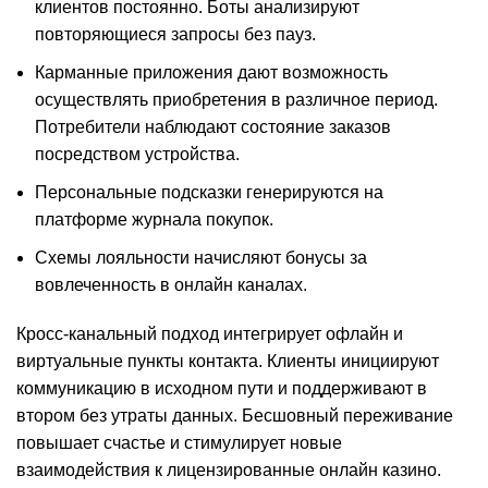
клиентов постоянно. Боты анализируют
повторяющиеся запросы без пауз.
Карманные приложения дают возможность
осуществлять приобретения в различное период.
Потребители наблюдают состояние заказов
посредством устройства.
Персональные подсказки генерируются на
платформе журнала покупок.
Схемы лояльности начисляют бонусы за
вовлеченность в онлайн каналах.
Кросс-канальный подход интегрирует офлайн и
виртуальные пункты контакта. Клиенты инициируют
коммуникацию в исходном пути и поддерживают в
втором без утраты данных. Бесшовный переживание
повышает счастье и стимулирует новые
взаимодействия к лицензированные онлайн казино.