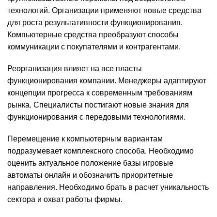
технологий. Организации применяют новые средства
для роста результативности функционирования.
Компьютерные средства преобразуют способы
коммуникации с покупателями и контрагентами.
Реорганизация влияет на все пласты
функционирования компании. Менеджеры адаптируют
концепции прогресса к современным требованиям
рынка. Специалисты постигают новые знания для
функционирования с передовыми технологиями.
Перемещение к компьютерным вариантам
подразумевает комплексного способа. Необходимо
оценить актуальное положение базы игровые
автоматы онлайн и обозначить приоритетные
направления. Необходимо брать в расчет уникальность
сектора и охват работы фирмы.