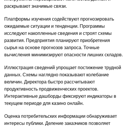
раскрывают значимые связи.
Платформы изучения содействуют прогнозировать
ожидаемые ситуации и тенденции. Программы
исследуют накопленные сведения и строят схемы
развития. Предприятия планируют приобретения
сырья на основе прогнозов запроса. Точные
вычисления минимизируют опасности лишних складов.
Иллюстрация сведений упрощает постижение трудной
данных. Схемы наглядно показывают колебание
величин. Директора быстро рассчитывают
продуктивность продвиженческих проектов.
Интерактивные дашборды фиксируют индикаторы в
текущем периоде для казино онлайн.
Оценка потребительских информации обнаруживает
интересы публики. Деление заказчиков позволяет