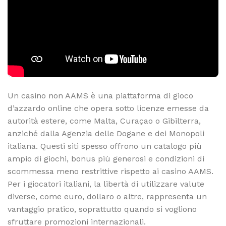
Un casino non AAMS è una piattaforma di gioco
d’azzardo online che opera sotto licenze emesse da
autorità estere, come Malta, Curaçao o Gibilterra,
anziché dalla Agenzia delle Dogane e dei Monopoli
italiana. Questi siti spesso offrono un catalogo più
ampio di giochi, bonus più generosi e condizioni di
scommessa meno restrittive rispetto ai casino AAMS.
Per i giocatori italiani, la libertà di utilizzare valute
diverse, come euro, dollaro o altre, rappresenta un
vantaggio pratico, soprattutto quando si vogliono
sfruttare promozioni internazionali.