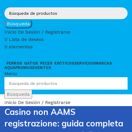
Búsqueda
Inicio De Sesión / Registrarse
0
Lista de deseos
0
elementos
S/
0.00
PERROS
GATOS
PECES
EXÓTICOS
SERVICIOS
MARCAS
AQUAPROMOS
EVENTOS
Menú
Búsqueda
Inicio De Sesión / Registrarse
Casino non AAMS
registrazione: guida completa