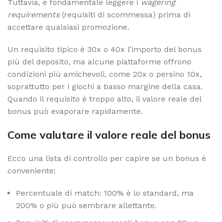
Tuttavia, è fondamentale leggere i
wagering
requirements
(requisiti di scommessa) prima di
accettare qualsiasi promozione.
Un requisito tipico è 30x o 40x l’importo del bonus
più del deposito, ma alcune piattaforme offrono
condizioni più amichevoli, come 20x o persino 10x,
soprattutto per i giochi a basso margine della casa.
Quando il requisito è troppo alto, il valore reale del
bonus può evaporare rapidamente.
Come valutare il valore reale del bonus
Ecco una lista di controllo per capire se un bonus è
conveniente:
Percentuale di match: 100% è lo standard, ma
200% o più può sembrare allettante.