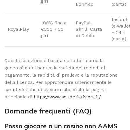
giri
Bonifico
(carta)
Instant
100% fino a
PayPal,
(e‑walle
RoyalPlay
€300 + 30
Skrill, Carta
– 24 h
giri
di Debito
(carta)
Questa selezione è basata su fattori come la
generosità dei bonus, la varietà dei metodi di
pagamento, la rapidità di prelievo e la reputazione
della licenza. Per approfondire ulteriormente le
caratteristiche di ciascun sito, visita la pagina
principale di
https://www.scuderiariviera.it/
.
Domande frequenti (FAQ)
Posso giocare a un casino non AAMS