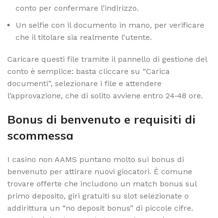
conto per confermare l’indirizzo.
Un selfie con il documento in mano, per verificare
che il titolare sia realmente l’utente.
Caricare questi file tramite il pannello di gestione del
conto è semplice: basta cliccare su “Carica
documenti”, selezionare i file e attendere
l’approvazione, che di solito avviene entro 24‑48 ore.
Bonus di benvenuto e requisiti di
scommessa
I casino non AAMS puntano molto sui bonus di
benvenuto per attirare nuovi giocatori. È comune
trovare offerte che includono un match bonus sul
primo deposito, giri gratuiti su slot selezionate o
addirittura un “no deposit bonus” di piccole cifre.