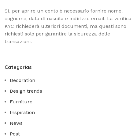
Sì, per aprire un conto è necessario fornire nome,
cognome, data di nascita e indirizzo email. La verifica
KYC richiederà ulteriori documenti, ma questi sono
richiesti solo per garantire la sicurezza delle
transazioni.
Categorías
Decoration
Design trends
Furniture
Inspiration
News
Post