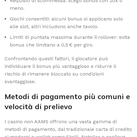
Requisiti di scommessa: scegli bonus con 20x o
meno.
Giochi consentiti: alcuni bonus si applicano solo
alle slot, altri includono anche tavolo.
Limiti di puntata massima durante il rollover: evita
bonus che limitano a 0,5 € per giro.
Confrontando questi fattori, il giocatore può
individuare il bonus più vantaggioso e ridurre il
rischio di rimanere bloccato su condizioni
svantaggiose.
Metodi di pagamento più comuni e
velocità di prelievo
I casino non AAMS offrono una vasta gamma di
metodi di pagamento, dal tradizionale carta di credito
ai moderni e‑wallet come Skrill, Neteller e ecoPayz.