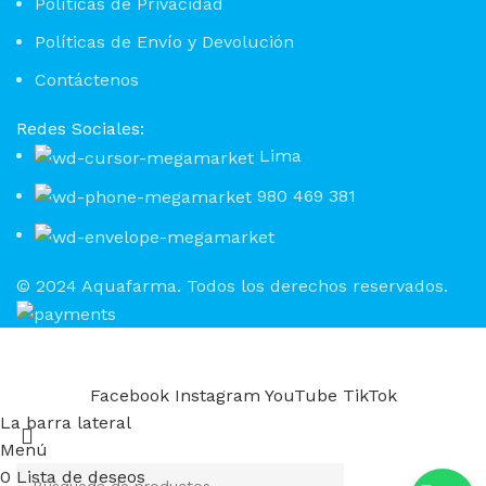
Políticas de Privacidad
Políticas de Envío y Devolución
Contáctenos
Redes Sociales:
Lima
980 469 381
© 2024 Aquafarma. Todos los derechos reservados.
Facebook
Instagram
YouTube
TikTok
La barra lateral
Menú
0
Lista de deseos