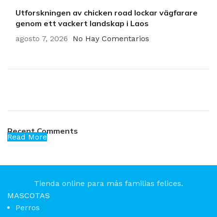
Utforskningen av chicken road lockar vägfarare
genom ett vackert landskap i Laos
agosto 7, 2026
No Hay Comentarios
Plumbing Install Discount
03 Nov – 03 Dec
Recent Comments
Read More
Tienda online para más familias felices.
MASCOTAS
Perros