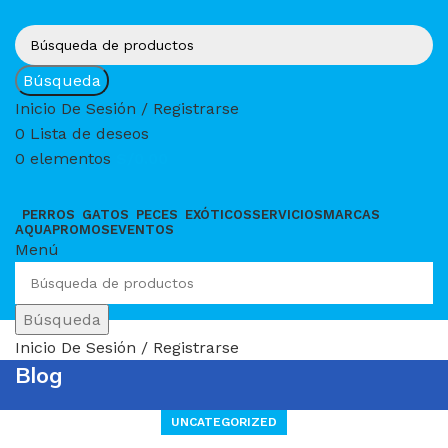
Búsqueda
Inicio De Sesión / Registrarse
0
Lista de deseos
0
elementos
S/
0.00
PERROS
GATOS
PECES
EXÓTICOS
SERVICIOS
MARCAS
AQUAPROMOS
EVENTOS
Menú
Búsqueda
Inicio De Sesión / Registrarse
Blog
UNCATEGORIZED