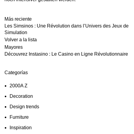
Más reciente
Les Simsinos : Une Révolution dans l’Univers des Jeux de
Simulation
Volver a la lista
Mayores
Découvrez Instasino : Le Casino en Ligne Révolutionnaire
Categorías
2000A Z
Decoration
Design trends
Furniture
Inspiration