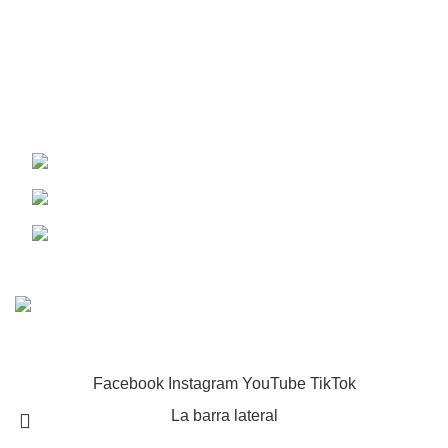
Políticas de Privacidad
Políticas de Envío y Devolución
Contáctenos
Redes Sociales:
Lima
980 469 381
© 2024 Aquafarma. Todos los derechos reservados.
Facebook
Instagram
YouTube
TikTok
La barra lateral