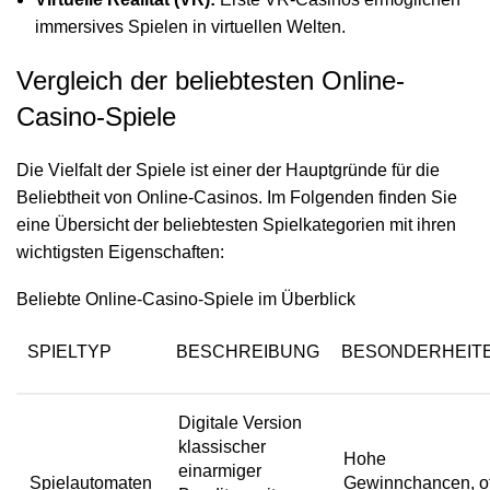
immersives Spielen in virtuellen Welten.
Vergleich der beliebtesten Online-
Casino-Spiele
Die Vielfalt der Spiele ist einer der Hauptgründe für die
Beliebtheit von Online-Casinos. Im Folgenden finden Sie
eine Übersicht der beliebtesten Spielkategorien mit ihren
wichtigsten Eigenschaften:
Beliebte Online-Casino-Spiele im Überblick
SPIELTYP
BESCHREIBUNG
BESONDERHEIT
Digitale Version
klassischer
Hohe
einarmiger
Spielautomaten
Gewinnchancen, of