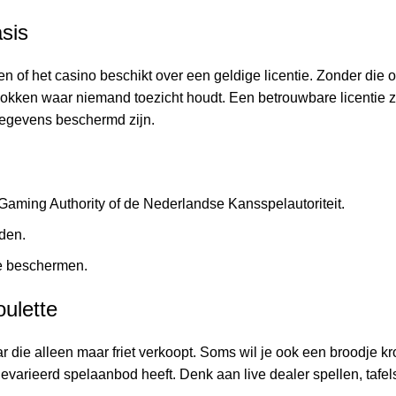
sis
ren of het casino beschikt over een geldige licentie. Zonder die of
gokken waar niemand toezicht houdt. Een betrouwbare licentie z
 gegevens beschermd zijn.
Gaming Authority of de Nederlandse Kansspelautoriteit.
den.
te beschermen.
ulette
r die alleen maar friet verkoopt. Soms wil je ook een broodje kr
evarieerd spelaanbod heeft. Denk aan live dealer spellen, tafel