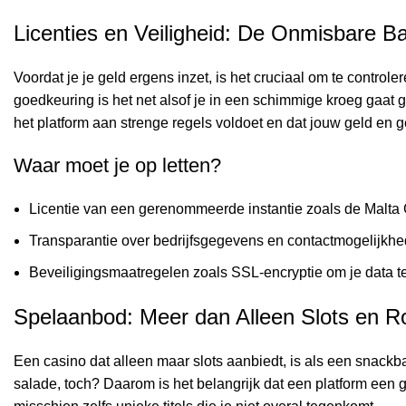
Licenties en Veiligheid: De Onmisbare Ba
Voordat je je geld ergens inzet, is het cruciaal om te controle
goedkeuring is het net alsof je in een schimmige kroeg gaat 
het platform aan strenge regels voldoet en dat jouw geld en
Waar moet je op letten?
Licentie van een gerenommeerde instantie zoals de Malta 
Transparantie over bedrijfsgegevens en contactmogelijkhe
Beveiligingsmaatregelen zoals SSL-encryptie om je data 
Spelaanbod: Meer dan Alleen Slots en Ro
Een casino dat alleen maar slots aanbiedt, is als een snackba
salade, toch? Daarom is het belangrijk dat een platform een g