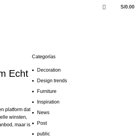
S/
0.00
Categorías
Decoration
rm Echt
Design trends
Furniture
Inspiration
en platform dat
News
elle winsten,
Post
aanbod, maar is
public