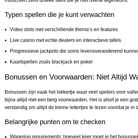
misschien zelfs unieke titels die je niet overal tegenkomt.
Typen spellen die je kunt verwachten
Video slots met verschillende thema’s en features
Live casino met echte dealers en interactieve tafels
Progressieve jackpots die soms levensveranderend kunnen
Kaartspellen zoals blackjack en poker
Bonussen en Voorwaarden: Niet Altijd Wa
Bonussen zijn vaak het lokkertje waar veel spelers voor vallen
bijna altijd met een berg voorwaarden. Het is alsof je een grat
verstandig om altijd de kleine lettertjes te lezen voordat je in
Belangrijke punten om te checken
Wagering requirements: hoeveel keer moet je het bonusge