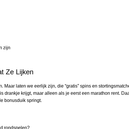
 zijn
t Ze Lijken
. Maar laten we eerlijk zijn, die “gratis” spins en stortingsmat
is drankje krijgt, maar alleen als je eerst een marathon rent. Da
 de bonusduik springt.
ld rondspelen?