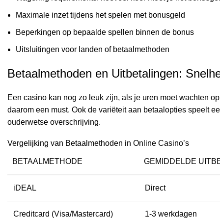
Maximale inzet tijdens het spelen met bonusgeld
Beperkingen op bepaalde spellen binnen de bonus
Uitsluitingen voor landen of betaalmethoden
Betaalmethoden en Uitbetalingen: Snelh
Een casino kan nog zo leuk zijn, als je uren moet wachten op j
daarom een must. Ook de variëteit aan betaalopties speelt e
ouderwetse overschrijving.
Vergelijking van Betaalmethoden in Online Casino’s
BETAALMETHODE
GEMIDDELDE UITBE
iDEAL
Direct
Creditcard (Visa/Mastercard)
1-3 werkdagen