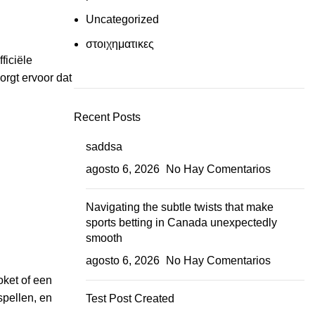
Uncategorized
στοιχηματικες
ficiële
orgt ervoor dat
Recent Posts
saddsa
agosto 6, 2026
No Hay Comentarios
Navigating the subtle twists that make
sports betting in Canada unexpectedly
smooth
agosto 6, 2026
No Hay Comentarios
oket of een
spellen, en
Test Post Created