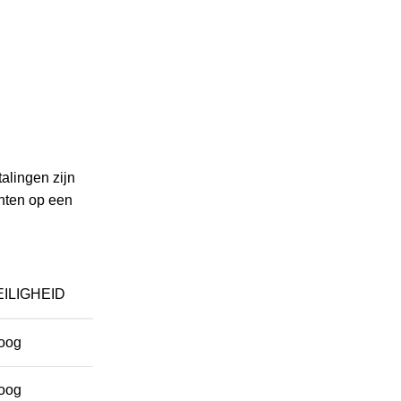
talingen zijn
chten op een
EILIGHEID
oog
oog