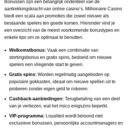
Bonussen zijn een belangrijk onderdeel van de
aantrekkingskracht van online casino’s. Millionaire Casino
biedt een scala aan promoties die zowel nieuwe als
bestaande spelers ten goede komen. Hieronder vind je
een overzicht van de meest voorkomende bonustypes en
enkele tips om ze optimaal te benutten.
Welkomstbonus:
Vaak een combinatie van
stortingsbonus en gratis spins, bedoeld om nieuwe
spelers een vliegende start te geven.
Gratis spins:
Worden regelmatig aangeboden op
populaire gokkasten, ideaal om nieuwe spellen uit te
proberen zonder eigen geld te riskeren.
Cashback-aanbiedingen:
Terugbetaling van een deel
van je verliezen, wat het risico enigszins beperkt.
VIP-programma:
Loyaliteit wordt beloond met
exclusieve bonussen, persoonlijke accountmanagers en