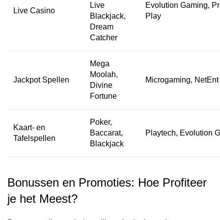
Live
Evolution Gaming, P
Live Casino
Blackjack,
Play
Dream
Catcher
Mega
Moolah,
Jackpot Spellen
Microgaming, NetEnt
Divine
Fortune
Poker,
Kaart- en
Baccarat,
Playtech, Evolution 
Tafelspellen
Blackjack
Bonussen en Promoties: Hoe Profiteer
je het Meest?