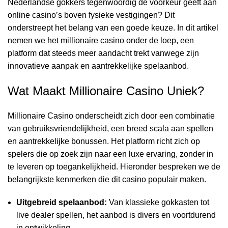
Nederlandse gokkers tegenwoordig de voorkeur geeft aan
online casino’s boven fysieke vestigingen? Dit
onderstreept het belang van een goede keuze. In dit artikel
nemen we het
millionaire casino
onder de loep, een
platform dat steeds meer aandacht trekt vanwege zijn
innovatieve aanpak en aantrekkelijke spelaanbod.
Wat Maakt Millionaire Casino Uniek?
Millionaire Casino onderscheidt zich door een combinatie
van gebruiksvriendelijkheid, een breed scala aan spellen
en aantrekkelijke bonussen. Het platform richt zich op
spelers die op zoek zijn naar een luxe ervaring, zonder in
te leveren op toegankelijkheid. Hieronder bespreken we de
belangrijkste kenmerken die dit casino populair maken.
Uitgebreid spelaanbod:
Van klassieke gokkasten tot
live dealer spellen, het aanbod is divers en voortdurend
in ontwikkeling.