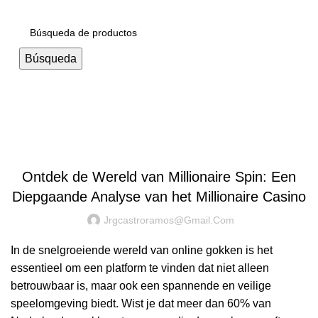
Inicio De Sesión / Registrarse
Búsqueda
Blog
UNCATEGORIZED
Ontdek de Wereld van Millionaire Spin: Een
Diepgaande Analyse van het Millionaire Casino
Jrgcastroramos@gmail.com
In de snelgroeiende wereld van online gokken is het
essentieel om een platform te vinden dat niet alleen
betrouwbaar is, maar ook een spannende en veilige
speelomgeving biedt. Wist je dat meer dan 60% van