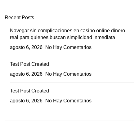
Recent Posts
Navegar sin complicaciones en casino online dinero
real para quienes buscan simplicidad inmediata
agosto 6, 2026
No Hay Comentarios
Test Post Created
agosto 6, 2026
No Hay Comentarios
Test Post Created
agosto 6, 2026
No Hay Comentarios