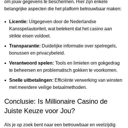
om jouw gegevens te beschermen. Hier zijn enkele
belangrijke aspecten die het platform betrouwbaar maken:
Licentie:
Uitgegeven door de Nederlandse
Kansspelautoriteit, wat betekent dat het casino aan
strikte eisen voldoet.
Transparantie:
Duidelijke informatie over spelregels,
bonussen en privacybeleid.
Verantwoord spelen:
Tools en limieten om gokgedrag
te beheersen en problematisch gokken te voorkomen.
Snelle uitbetalingen:
Efficiënte verwerking van winsten
met meerdere veilige betaalmethoden.
Conclusie: Is Millionaire Casino de
Juiste Keuze voor Jou?
Als je op zoek bent naar een betrouwbaar en veelzijdig