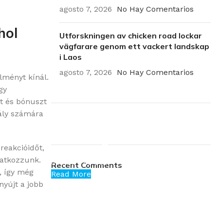
agosto 7, 2026
No Hay Comentarios
hol
Utforskningen av chicken road lockar
vägfarare genom ett vackert landskap
i Laos
agosto 7, 2026
No Hay Comentarios
lményt kínál.
gy
t és bónuszt
tály számára
Plumbing Install Discount
reakcióidőt,
natkozzunk.
03 Nov – 03 Dec
Recent Comments
, így még
Read More
nyújt a jobb