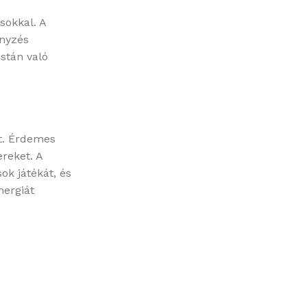
sokkal. A
enyzés
istán való
at. Érdemes
ereket. A
ok játékát, és
nergiát