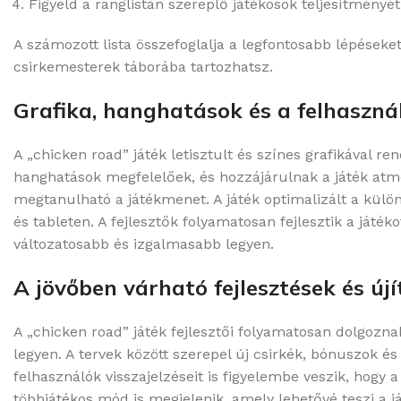
Figyeld a ranglistán szereplő játékosok teljesítményét
A számozott lista összefoglalja a legfontosabb lépéseket
csirkemesterek táborába tartozhatsz.
Grafika, hanghatások és a felhaszná
A „chicken road” játék letisztult és színes grafikával r
hanghatások megfelelőek, és hozzájárulnak a játék atmos
megtanulható a játékmenet. A játék optimalizált a kül
és tableten. A fejlesztők folyamatosan fejlesztik a játé
változatosabb és izgalmasabb legyen.
A jövőben várható fejlesztések és új
A „chicken road” játék fejlesztői folyamatosan dolgozna
legyen. A tervek között szerepel új csirkék, bónuszok é
felhasználók visszajelzéseit is figyelembe veszik, hogy 
többjátékos mód is megjelenik, amely lehetővé teszi a