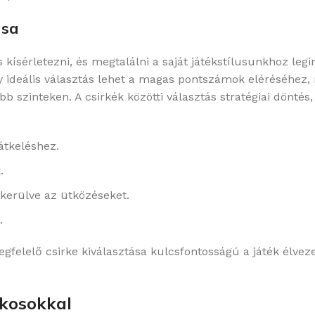
ása
kísérletezni, és megtalálni a saját játékstílusunkhoz legi
így ideális választás lehet a magas pontszámok eléréséhez
b szinteken. A csirkék közötti választás stratégiai döntés
átkeléshez.
.
lkerülve az ütközéseket.
.
egfelelő csirke kiválasztása kulcsfontosságú a játék élvez
ékosokkal