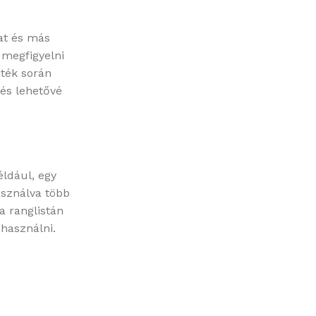
kat és más
 megfigyelni
áték során
és lehetővé
éldául, egy
asználva több
a ranglistán
használni.