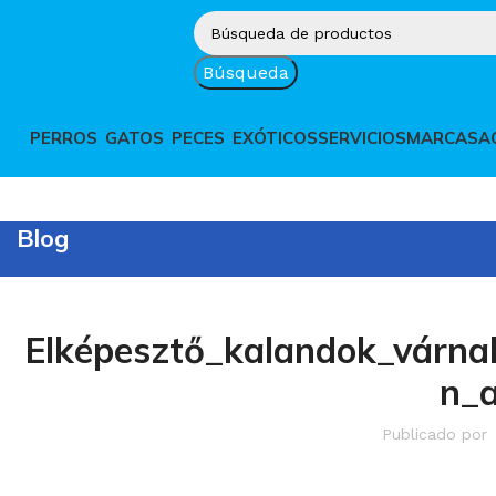
Búsqueda
PERROS
GATOS
PECES
EXÓTICOS
SERVICIOS
MARCAS
A
Blog
Elképesztő_kalandok_várnak
n_a
Publicado por