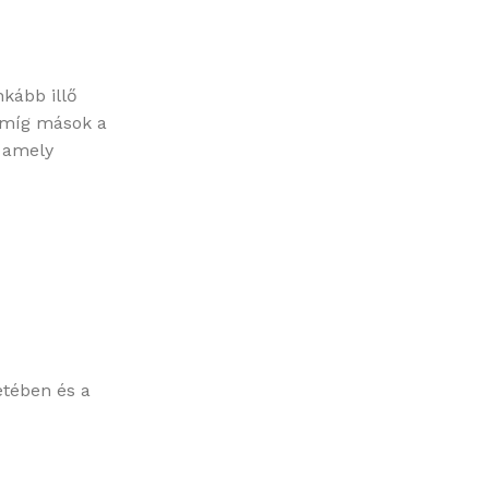
nkább illő
, míg mások a
, amely
etében és a