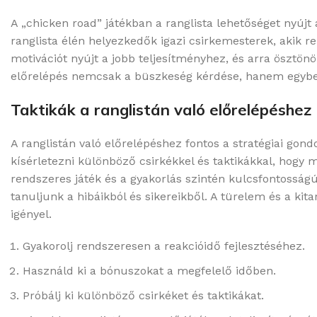
A „chicken road” játékban a ranglista lehetőséget nyújt
ranglista élén helyezkedők igazi csirkemesterek, akik r
motivációt nyújt a jobb teljesítményhez, és arra ösztönö
előrelépés nemcsak a büszkeség kérdése, hanem egyben 
Taktikák a ranglistán való előrelépéshez
A ranglistán való előrelépéshez fontos a stratégiai go
kísérletezni különböző csirkékkel és taktikákkal, hogy m
rendszeres játék és a gyakorlás szintén kulcsfontosságú
tanuljunk a hibáikból és sikereikből. A türelem és a kitar
igényel.
Gyakorolj rendszeresen a reakcióidő fejlesztéséhez.
Használd ki a bónuszokat a megfelelő időben.
Próbálj ki különböző csirkéket és taktikákat.