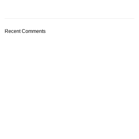
Plumbing Install Discount
03 Nov – 03 Dec
Recent Comments
Read More
Tienda online para más familias felices.
MASCOTAS
Perros
Gatos
Peces
Exóticos
Tienda
SERVICIOS