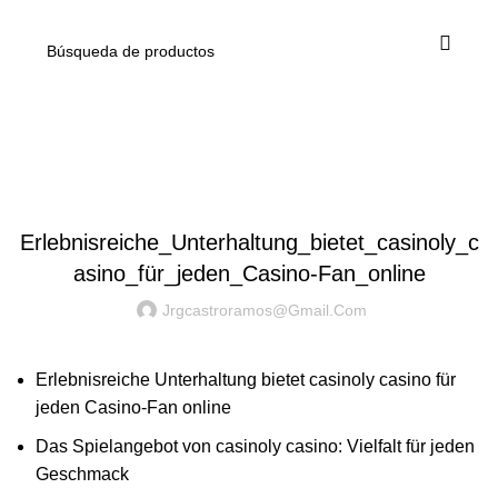
Blog
POST
Erlebnisreiche_Unterhaltung_bietet_casinoly_c
asino_für_jeden_Casino-Fan_online
Jrgcastroramos@gmail.com
Erlebnisreiche Unterhaltung bietet casinoly casino für
jeden Casino-Fan online
Das Spielangebot von casinoly casino: Vielfalt für jeden
Geschmack