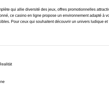
e qui allie diversité des jeux, offres promotionnelles attractiv
onné, ce casino en ligne propose un environnement adapté à vo
xibles. Pour ceux qui souhaitent découvrir un univers ludique et 
ealität
gne
Tienda online para más familias felices.