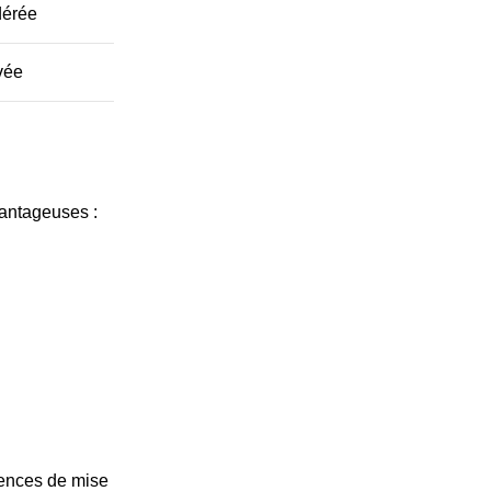
érée
vée
vantageuses :
igences de mise