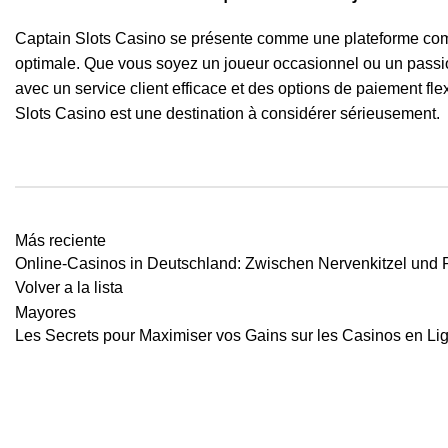
Captain Slots Casino se présente comme une plateforme complèt
optimale. Que vous soyez un joueur occasionnel ou un passi
avec un service client efficace et des options de paiement fle
Slots Casino est une destination à considérer sérieusement.
Más reciente
Online-Casinos in Deutschland: Zwischen Nervenkitzel und R
Volver a la lista
Mayores
Les Secrets pour Maximiser vos Gains sur les Casinos en Li