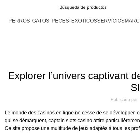
PERROS
GATOS
PECES
EXÓTICOS
SERVICIOS
MARC
Blog
Explorer l’univers captivant d
Sl
Publicado por
Le monde des casinos en ligne ne cesse de se développer, of
qui se démarquent,
captain slots casino
attire particulièrement
Ce site propose une multitude de jeux adaptés à tous les pro