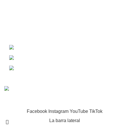
Políticas de Privacidad
Políticas de Envío y Devolución
Contáctenos
Redes Sociales:
Lima
980 469 381
© 2024 Aquafarma. Todos los derechos reservados.
Facebook
Instagram
YouTube
TikTok
La barra lateral