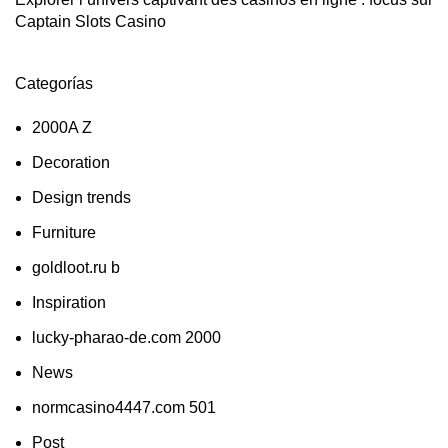
Captain Slots Casino
Categorías
2000A Z
Decoration
Design trends
Furniture
goldloot.ru b
Inspiration
lucky-pharao-de.com 2000
News
normcasino4447.com 501
Post