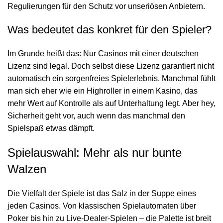
Regulierungen für den Schutz vor unseriösen Anbietern.
Was bedeutet das konkret für den Spieler?
Im Grunde heißt das: Nur Casinos mit einer deutschen
Lizenz sind legal. Doch selbst diese Lizenz garantiert nicht
automatisch ein sorgenfreies Spielerlebnis. Manchmal fühlt
man sich eher wie ein Highroller in einem Kasino, das
mehr Wert auf Kontrolle als auf Unterhaltung legt. Aber hey,
Sicherheit geht vor, auch wenn das manchmal den
Spielspaß etwas dämpft.
Spielauswahl: Mehr als nur bunte
Walzen
Die Vielfalt der Spiele ist das Salz in der Suppe eines
jeden Casinos. Von klassischen Spielautomaten über
Poker bis hin zu Live-Dealer-Spielen – die Palette ist breit