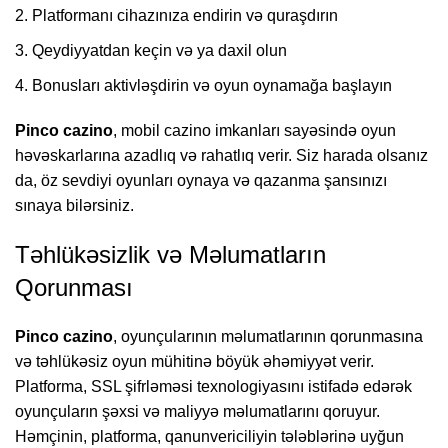
Platformanı cihazınıza endirin və quraşdırın
Qeydiyyatdan keçin və ya daxil olun
Bonusları aktivləşdirin və oyun oynamağa başlayın
Pinco cazino
, mobil cazino imkanları sayəsində oyun
həvəskarlarına azadlıq və rahatlıq verir. Siz harada olsanız
da, öz sevdiyi oyunları oynaya və qazanma şansınızı
sınaya bilərsiniz.
Təhlükəsizlik və Məlumatların
Qorunması
Pinco cazino
, oyunçularının məlumatlarının qorunmasına
və təhlükəsiz oyun mühitinə böyük əhəmiyyət verir.
Platforma, SSL şifrləməsi texnologiyasını istifadə edərək
oyunçuların şəxsi və maliyyə məlumatlarını qoruyur.
Həmçinin, platforma, qanunvericiliyin tələblərinə uyğun