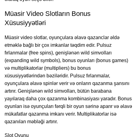
Müasir Video Slotların Bonus
Xüsusiyyətləri
Müasir video slotlar, oyunçulara əlavə qazanclar əldə
etməklə bağlı bir çox imkanlar təqdim edir. Pulsuz
fırlanmalar (free spins), genişlənən wild simvolları
(expanding wild symbols), bonus oyunları (bonus games)
və multiplikatorlar (multipliers) bu bonus
xüsusiyyətlərindən bəziləridir. Pulsuz fırlanmalar,
oyunçulara əlavə spinlər verir və onların qazanma şansını
artırır. Genişlənən wild simvolları, bütün barabana
yayılaraq daha çox qazanma kombinasiyası yaradır. Bonus
oyunları isə oyunçuları fərqli bir oyun sərinə aparır və əlavə
mükafatlar qazanma imkanı verir. Multiplikatorlar isə
qazanılan məbləği artırır.
Slot Oyunu