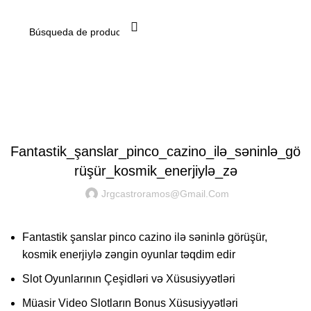
Inicio De Sesión / Registrarse
Blog
POST
Fantastik_şanslar_pinco_cazino_ilə_səninlə_gö
rüşür_kosmik_enerjiylə_zə
Jrgcastroramos@gmail.com
Fantastik şanslar pinco cazino ilə səninlə görüşür,
kosmik enerjiylə zəngin oyunlar təqdim edir
Slot Oyunlarının Çeşidləri və Xüsusiyyətləri
Müasir Video Slotların Bonus Xüsusiyyətləri