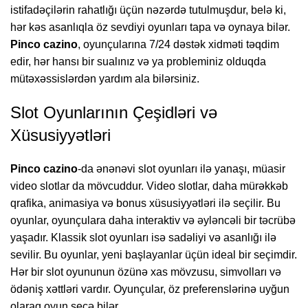
istifadəçilərin rahatlığı üçün nəzərdə tutulmuşdur, belə ki,
hər kəs asanlıqla öz sevdiyi oyunları tapa və oynaya bilər.
Pinco cazino
, oyunçularına 7/24 dəstək xidməti təqdim
edir, hər hansı bir sualınız və ya probleminiz olduqda
mütəxəssislərdən yardım ala bilərsiniz.
Slot Oyunlarının Çeşidləri və
Xüsusiyyətləri
Pinco cazino
-da ənənəvi slot oyunları ilə yanaşı, müasir
video slotlar da mövcuddur. Video slotlar, daha mürəkkəb
qrafika, animasiya və bonus xüsusiyyətləri ilə seçilir. Bu
oyunlar, oyunçulara daha interaktiv və əyləncəli bir təcrübə
yaşadır. Klassik slot oyunları isə sadəliyi və asanlığı ilə
sevilir. Bu oyunlar, yeni başlayanlar üçün ideal bir seçimdir.
Hər bir slot oyununun özünə xas mövzusu, simvolları və
ödəniş xəttləri vardır. Oyunçular, öz preferenslərinə uyğun
olaraq oyun seçə bilər.