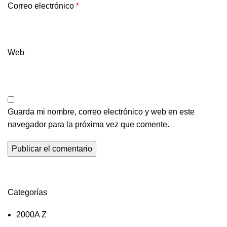
Correo electrónico
*
Web
Guarda mi nombre, correo electrónico y web en este
navegador para la próxima vez que comente.
Categorías
2000A Z