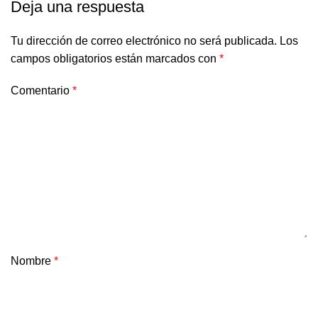
Deja una respuesta
Tu dirección de correo electrónico no será publicada.
Los
campos obligatorios están marcados con
*
Comentario
*
Nombre
*