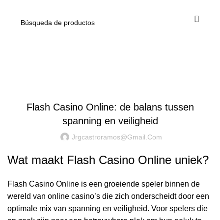
Blog
UNCATEGORIZED
Flash Casino Online: de balans tussen
spanning en veiligheid
Jrgcastroramos@gmail.com
Wat maakt Flash Casino Online uniek?
Flash Casino Online is een groeiende speler binnen de
wereld van online casino’s die zich onderscheidt door een
optimale mix van spanning en veiligheid. Voor spelers die