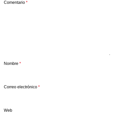
Comentario
*
Nombre
*
Correo electrónico
*
Web