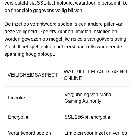
versleuteld via SSL-technologie, waardoor je persoonlijke
en financiële gegevens veilig blijven.
De inzet op verantwoord spelen is een andere pijler van
deze veiligheid. Spelers kunnen limieten instellen en
worden gewezen op mogelijke risico’s van gokverslaving.
Zo blijft het spel leuk en beheersbaar, zelfs wanneer de
spanning hoog oploopt.
WAT BIEDT FLASH CASINO
VEILIGHEIDSASPECT
ONLINE
Vergunning van Malta
Licentie
Gaming Authority
Encryptie
SSL 256-bit encryptie
Verantwoord spelen
Limieten voor inzet en verlies