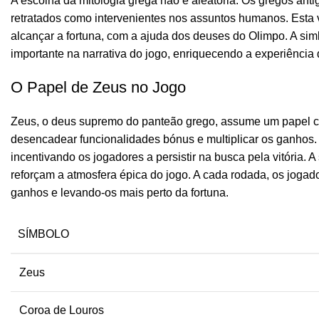
A escolha da mitologia grega não é aleatória. Os gregos ant
retratados como intervenientes nos assuntos humanos. Esta 
alcançar a fortuna, com a ajuda dos deuses do Olimpo. A s
importante na narrativa do jogo, enriquecendo a experiência 
O Papel de Zeus no Jogo
Zeus, o deus supremo do panteão grego, assume um papel 
desencadear funcionalidades bónus e multiplicar os ganhos
incentivando os jogadores a persistir na busca pela vitória
reforçam a atmosfera épica do jogo. A cada rodada, os joga
ganhos e levando-os mais perto da fortuna.
SÍMBOLO
Zeus
Coroa de Louros