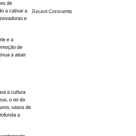
ões de
03 Nov – 03 Dec
do a cativar a
Recent Comments
Read More
inovadoras e
rte e a
a emoção de
nua a atrair
ara a cultura
us, o rei do
uros, vasos de
rofunda a