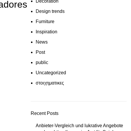
Decoration
gadores
Design trends
Furniture
Inspiration
News
Post
public
Uncategorized
στοιχηματικες
Recent Posts
Anbieter-Vergleich und lukrative Angebote