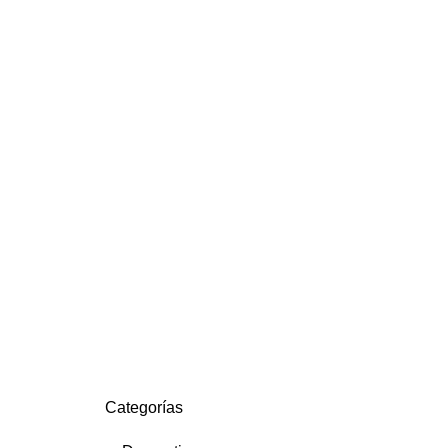
Categorías