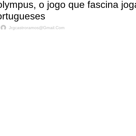
olympus, o jogo que fascina jo
ortugueses
Jrgcastroramos@gmail.com