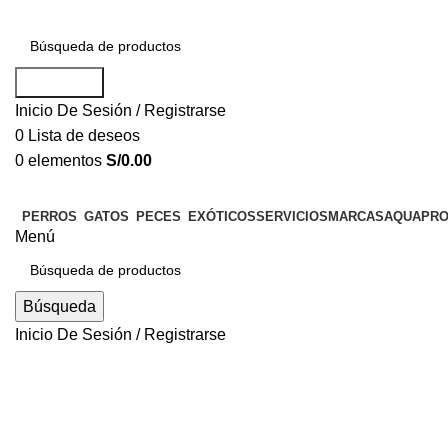
Búsqueda
Inicio De Sesión / Registrarse
0
Lista de deseos
0
elementos
S/
0.00
PERROS
GATOS
PECES
EXÓTICOS
SERVICIOS
MARCAS
AQUAPR
Menú
Búsqueda
Inicio De Sesión / Registrarse
Blog