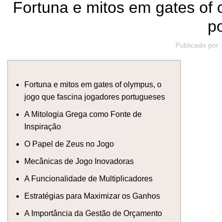
Fortuna e mitos em gates of 
p
Publicado por
Fortuna e mitos em gates of olympus, o
jogo que fascina jogadores portugueses
A Mitologia Grega como Fonte de
Inspiração
O Papel de Zeus no Jogo
Mecânicas de Jogo Inovadoras
A Funcionalidade de Multiplicadores
Estratégias para Maximizar os Ganhos
A Importância da Gestão de Orçamento