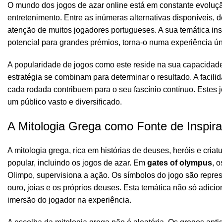
O mundo dos jogos de azar online está em constante evoluç
entretenimento. Entre as inúmeras alternativas disponíveis, 
atenção de muitos jogadores portugueses. A sua temática in
potencial para grandes prémios, torna-o numa experiência ún
A popularidade de jogos como este reside na sua capacidade 
estratégia se combinam para determinar o resultado. A facil
cada rodada contribuem para o seu fascínio contínuo. Estes j
um público vasto e diversificado.
A Mitologia Grega como Fonte de Inspir
A mitologia grega, rica em histórias de deuses, heróis e criat
popular, incluindo os jogos de azar. Em
gates of olympus
, 
Olimpo, supervisiona a ação. Os símbolos do jogo são repres
ouro, joias e os próprios deuses. Esta temática não só adi
imersão do jogador na experiência.