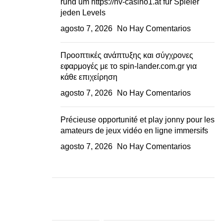
rund um https://nv-casino1.at für Spieler
jeden Levels
agosto 7, 2026
No Hay Comentarios
Προοπτικές ανάπτυξης και σύγχρονες
εφαρμογές με το spin-lander.com.gr για
κάθε επιχείρηση
agosto 7, 2026
No Hay Comentarios
Précieuse opportunité et play jonny pour les
amateurs de jeux vidéo en ligne immersifs
agosto 7, 2026
No Hay Comentarios
Plumbing Install Discount