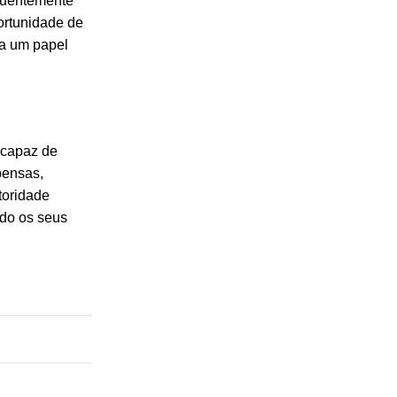
equentemente
ortunidade de
ha um papel
, capaz de
pensas,
toridade
ndo os seus