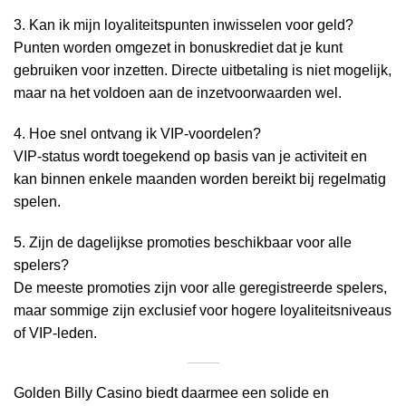
3. Kan ik mijn loyaliteitspunten inwisselen voor geld?
Punten worden omgezet in bonuskrediet dat je kunt
gebruiken voor inzetten. Directe uitbetaling is niet mogelijk,
maar na het voldoen aan de inzetvoorwaarden wel.
4. Hoe snel ontvang ik VIP-voordelen?
VIP-status wordt toegekend op basis van je activiteit en
kan binnen enkele maanden worden bereikt bij regelmatig
spelen.
5. Zijn de dagelijkse promoties beschikbaar voor alle
spelers?
De meeste promoties zijn voor alle geregistreerde spelers,
maar sommige zijn exclusief voor hogere loyaliteitsniveaus
of VIP-leden.
Golden Billy Casino biedt daarmee een solide en