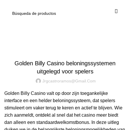
Blog
UNCATEGORIZED
Golden Billy Casino beloningssystemen
uitgelegd voor spelers
Jrgcastroramos@gmail.com
Golden Billy Casino valt op door zijn toegankelijke
interface en een helder beloningssysteem, dat spelers
stimuleert om vaker terug te keren en actief te blijven. Wie
zich aanmeldt, ontdekt al snel dat het casino meer biedt
dan alleen een standaardwelkomstbonus. In deze uitleg
duiken we in de belangrijkste beloningsmogelijkheden van