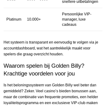
snellere uitbetalingen
Persoonlijke VIP-
Platinum
10.000+
manager, luxe
cadeaus
Het systeem is transparant en eenvoudig te volgen via je
accountdashboard, wat het aantrekkelijk maakt voor
spelers die graag overzicht houden.
Waarom spelen bij Golden Billy?
Krachtige voordelen voor jou
Is het beloningssysteem van Golden Billy wel beter dan
gemiddeld? Zeker. Veel casino’s bieden bonussen aan,
maar de combinatie van frequente promoties, een helder
loyaliteitsprogramma en een exclusieve VIP-club maken