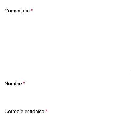
Comentario
*
Nombre
*
Correo electrónico
*