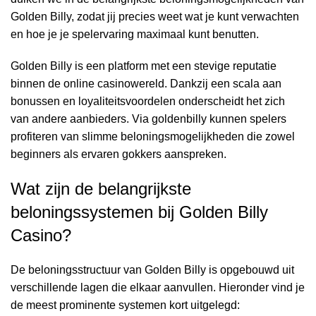
Golden Billy, zodat jij precies weet wat je kunt verwachten
en hoe je je spelervaring maximaal kunt benutten.
Golden Billy is een platform met een stevige reputatie
binnen de online casinowereld. Dankzij een scala aan
bonussen en loyaliteitsvoordelen onderscheidt het zich
van andere aanbieders. Via
goldenbilly
kunnen spelers
profiteren van slimme beloningsmogelijkheden die zowel
beginners als ervaren gokkers aanspreken.
Wat zijn de belangrijkste
beloningssystemen bij Golden Billy
Casino?
De beloningsstructuur van Golden Billy is opgebouwd uit
verschillende lagen die elkaar aanvullen. Hieronder vind je
de meest prominente systemen kort uitgelegd: