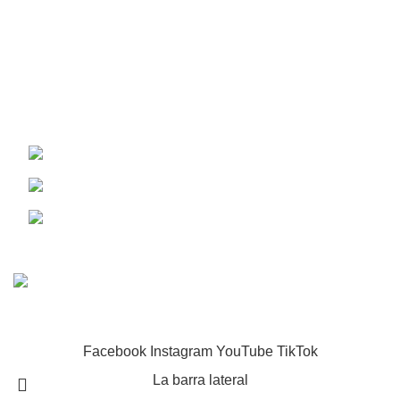
Políticas de Privacidad
Políticas de Envío y Devolución
Contáctenos
Redes Sociales:
Lima
980 469 381
© 2024 Aquafarma. Todos los derechos reservados.
Facebook
Instagram
YouTube
TikTok
La barra lateral