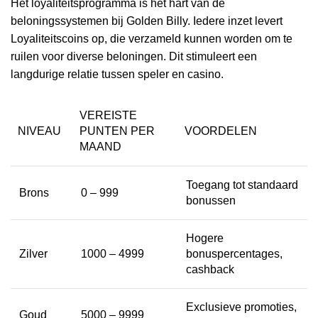
Het loyaliteitsprogramma is het hart van de
beloningssystemen bij Golden Billy. Iedere inzet levert
Loyaliteitscoins op, die verzameld kunnen worden om te
ruilen voor diverse beloningen. Dit stimuleert een
langdurige relatie tussen speler en casino.
VEREISTE
NIVEAU
PUNTEN PER
VOORDELEN
MAAND
Toegang tot standaard
Brons
0 – 999
bonussen
Hogere
Zilver
1000 – 4999
bonuspercentages,
cashback
Exclusieve promoties,
Goud
5000 – 9999