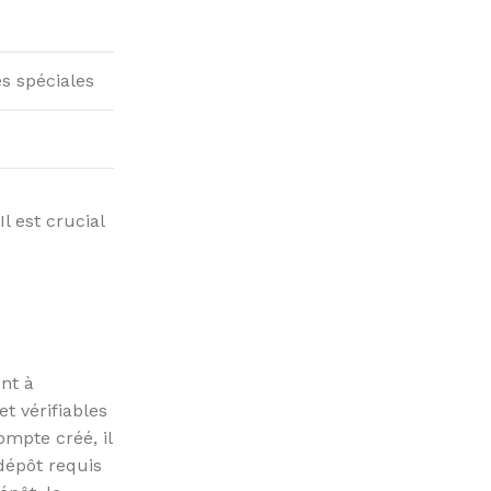
s spéciales
l est crucial
nt à
et vérifiables
ompte créé, il
dépôt requis