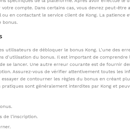
ns spécifiques de la plateforme. Après avoir effectué le d
otre compte. Dans certains cas, vous devrez peut-être ac
 en contactant le service client de Kong. La patience et 
e bonus.
s
utilisateurs de débloquer le bonus Kong. L'une des erre
ns d'utilisation du bonus. Il est important de comprendre 
t de se lancer. Une autre erreur courante est de fournir de
ption. Assurez-vous de vérifier attentivement toutes les i
as essayer de contourner les règles du bonus en créant pl
s pratiques sont généralement interdites par Kong et peuv
bonus.
de l'inscription.
rner.