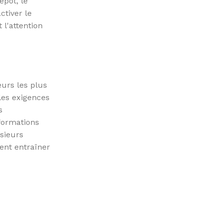
épôt, le
tiver le
l'attention
urs les plus
les exigences
s
nformations
usieurs
ent entraîner