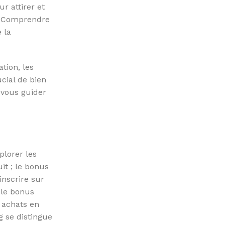
r attirer et
. Comprendre
 la
tion, les
cial de bien
 vous guider
plorer les
it ; le bonus
inscrire sur
e le bonus
s achats en
g se distingue