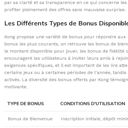
par sa clarté et sa transparence en ce qui concerne les 
profiter pleinement des offres sans mauvaise surprise.
Les Différents Types de Bonus Disponibl
Kong propose une variété de bonus pour répondre aux be
bonus les plus courants, on retrouve les bonus de bie
le montant disponible pour jouer, les bonus de fidélité
encouragent les utilisateurs à inviter leurs amis à rej
exigences spécifiques, et il est important de les lire a
certains jeux ou à certaines périodes de l'année, tand
activés. La diversité des bonus offerts par Kong témoig
motivante.
TYPE DE BONUS
CONDITIONS D'UTILISATION
Bonus de Bienvenue
Inscription initiale, dépôt mi