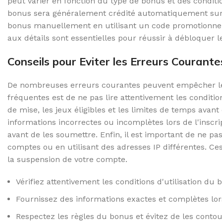
peut varier en fonction du type de bonus et des conditio
bonus sera généralement crédité automatiquement sur v
bonus manuellement en utilisant un code promotionnel ou
aux détails sont essentielles pour réussir à débloquer l
Conseils pour Eviter les Erreurs Courante
De nombreuses erreurs courantes peuvent empêcher les 
fréquentes est de ne pas lire attentivement les conditio
de mise, les jeux éligibles et les limites de temps avan
informations incorrectes ou incomplètes lors de l'inscri
avant de les soumettre. Enfin, il est important de ne p
comptes ou en utilisant des adresses IP différentes. Ce
la suspension de votre compte.
Vérifiez attentivement les conditions d'utilisation du 
Fournissez des informations exactes et complètes lors 
Respectez les règles du bonus et évitez de les contou