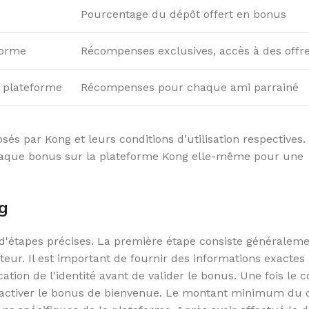
Pourcentage du dépôt offert en bonus
eforme
Récompenses exclusives, accès à des offre
a plateforme
Récompenses pour chaque ami parrainé
s par Kong et leurs conditions d'utilisation respectives. I
chaque bonus sur la plateforme Kong elle-même pour une
g
d'étapes précises. La première étape consiste généraleme
teur. Il est important de fournir des informations exactes 
ation de l'identité avant de valider le bonus. Une fois le c
ur activer le bonus de bienvenue. Le montant minimum du 