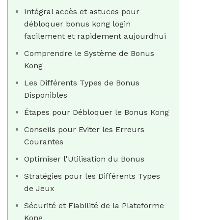
Intégral accès et astuces pour
débloquer bonus kong login
facilement et rapidement aujourdhui
Comprendre le Système de Bonus
Kong
Les Différents Types de Bonus
Disponibles
Étapes pour Débloquer le Bonus Kong
Conseils pour Eviter les Erreurs
Courantes
Optimiser l'Utilisation du Bonus
Stratégies pour les Différents Types
de Jeux
Sécurité et Fiabilité de la Plateforme
Kong