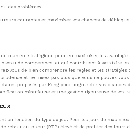
s ou des problèmes.
s erreurs courantes et maximiser vos chances de débloque
ser de manière stratégique pour en maximiser les avantages
 niveau de compétence, et qui contribuent à satisfaire le
urez-vous de bien comprendre les règles et les stratégies 
c prudence et ne misez pas plus que vous ne pouvez vous
entaires proposés par Kong pour augmenter vos chances d
lanification minutieuse et une gestion rigoureuse de vos r
Jeux
ent en fonction du type de jeu. Pour les jeux de machines à
e retour au joueur (RTP) élevé et de profiter des tours d