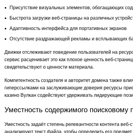
Присутствие визуальных элементов, обогащающих со
Быстрота загрузки веб-страницы на различных устройс
Адаптивность интерфейса для портативных экранов
Отсутствие раздражающей рекламы и всплывающих б
Движки отслеживают поведение пользователей на ресурс
сервис расценивает это как плохое ценность веб-страни
свидетельствуют о ценности материала.
Компетентность создателя и авторитет домена также вл
гиперссылками на заслуживающие доверия ресурсы прио
казино Вулкан содействуют удерживать лидирующие пози
Уместность содержимого поисковому 
Уместность задаёт степень релевантности контента веб-
анализируют текст файла, чтобы определить его предмет