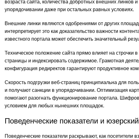
возраста сайта, количества добротных внешних линков и
упорядочивании даже при остальных равных условиях.
Внешние линки являются одобрениями от других площадок
интерпретирует это как доказательство важности контент
известного портала может обеспечить значительный резу
Техническое положение сайта прямо влияет на строчки в
страницы и индексировать содержимое. Грамотная деятел
конфигурация редиректов гарантируют продуктивное ко
Скорость подгрузки веб-страниц принципиальна для пол
и получают санкции в упорядочивании. Оптимизация кар
помогают разогнать функционирование портала. Шифро
условием для любых нынешних площадок.
Поведенческие показатели и юзерски
Поведенческие показатели раскрывают, как посетители 