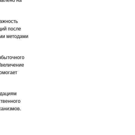
авлено на
важность
ций после
ыми методами
збыточного
Увеличение
омогает
ндациям
ственного
ханизмов.