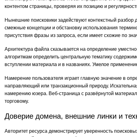
контентом страницы, проверяя их позицию и регулярност
Нынешние поисковики задействуют контекстный разбор 
смежные концепции и обстановку использования термино
присутствия фразы из запроса, если имеет схожие по зн
Архитектура файла сказывается на определение уместно
алгоритмам определить центральную тематику содержимо
вступлении материала и в названиях. Умелое применени
Намерение пользователя играет главную значение в опр
направляющий или транзакционный природу. Искательна
намерению юзера. Веб-страница с развёрнутой материал
торговому.
Доверие домена, внешние линки и тех
Авторитет ресурса демонстрирует уверенность поисковых