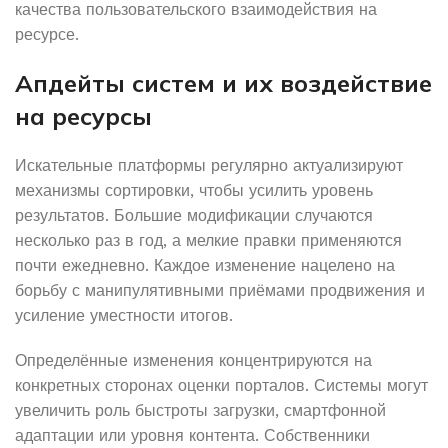
качества пользовательского взаимодействия на
ресурсе.
Апдейты систем и их воздействие
на ресурсы
Искательные платформы регулярно актуализируют
механизмы сортировки, чтобы усилить уровень
результатов. Большие модификации случаются
несколько раз в год, а мелкие правки применяются
почти ежедневно. Каждое изменение нацелено на
борьбу с манипулятивными приёмами продвижения и
усиление уместности итогов.
Определённые изменения концентрируются на
конкретных сторонах оценки порталов. Системы могут
увеличить роль быстроты загрузки, смартфонной
адаптации или уровня контента. Собственники