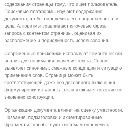
содержания страницы тому, что ищет пользователь.
Поисковые платформы изучают содержание
документа, чтобы определить его направленность и
цель. Алгоритмы сравнивают ключевые фразы
запроса с контентом страницы, оценивая их
расположение и периодичность использования.
Современные поисковики используют семантический
анализ для понимания значения текста. Сервис
выявляет синонимы, смежные концепции и ситуацию
применения слов. Страница может быть
соответствующей даже без дословного включения
формулировки из запроса, если включает похожие по
значению конструкции.
Организация документа влияет на оценку уместности.
Названия, подзаголовки и акцентированные
фрагменты способствуют системам определить