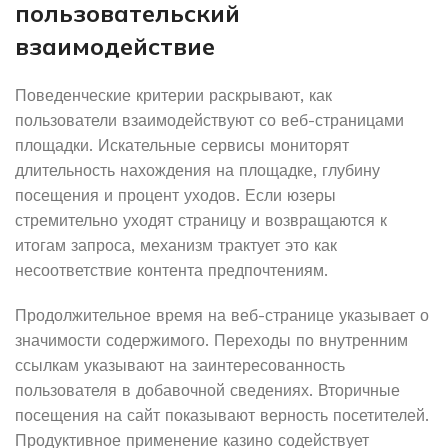
пользовательский
взаимодействие
Поведенческие критерии раскрывают, как
пользователи взаимодействуют со веб-страницами
площадки. Искательные сервисы мониторят
длительность нахождения на площадке, глубину
посещения и процент уходов. Если юзеры
стремительно уходят страницу и возвращаются к
итогам запроса, механизм трактует это как
несоответствие контента предпочтениям.
Продолжительное время на веб-странице указывает о
значимости содержимого. Переходы по внутренним
ссылкам указывают на заинтересованность
пользователя в добавочной сведениях. Вторичные
посещения на сайт показывают верность посетителей.
Продуктивное применение казино содействует