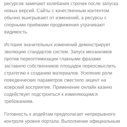
ресурсов замечают колебания строчек после запуска
новых версий. Сайты с качественным контентом
обычно выигрывают от изменений, а ресурсы с
спорными приёмами продвижения утрачивают
видимость.
История значительных изменений демонстрирует
эволюцию стандартов систем. Запуск механизмов
против переоптимизации главными фразами
заставило собственников площадок переосмыслить
стратегию к созданию материалов. Усиление роли
поведенческих параметров сместило акцент на
юзерский восприятие. Применение онлайн казино
содействует подстроиться к изменяющимся
требованиям.
Готовность к апдейтам предполагает непрерывного
контроля уровня портала. Выполнение официальным