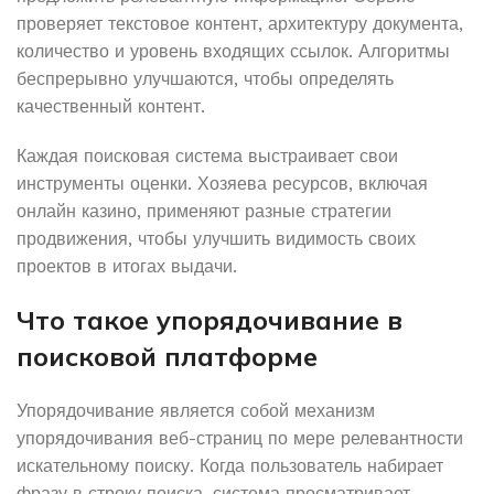
проверяет текстовое контент, архитектуру документа,
количество и уровень входящих ссылок. Алгоритмы
беспрерывно улучшаются, чтобы определять
качественный контент.
Каждая поисковая система выстраивает свои
инструменты оценки. Хозяева ресурсов, включая
онлайн казино, применяют разные стратегии
продвижения, чтобы улучшить видимость своих
проектов в итогах выдачи.
Что такое упорядочивание в
поисковой платформе
Упорядочивание является собой механизм
упорядочивания веб-страниц по мере релевантности
искательному поиску. Когда пользователь набирает
фразу в строку поиска, система просматривает