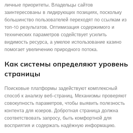
личные приоритеты. Владельцы сайтов
заинтересованы в лидирующих позициях, поскольку
большинство пользователей переходят по ссылкам из
топ-10 результатов. Оптимизация содержимого и
технических параметров содействует усилить
видимость ресурса, а умелое использование казино
помогает увеличению природного потока.
Как системы определяют уровень
страницы
Поисковые платформы задействуют комплексный
способ к анализу веб-страниц. Механизмы проверяют
совокупность параметров, чтобы выявить полезность
контента для юзеров. Добротная страница должна
соответствовать запросу, быть комфортной для
восприятия и содержать надёжную информацию.