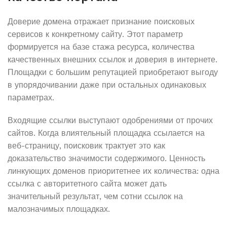
Доверие домена отражает признание поисковых
сервисов к конкретному сайту. Этот параметр
формируется на базе стажа ресурса, количества
качественных внешних ссылок и доверия в интернете.
Площадки с большим репутацией приобретают выгоду
в упорядочивании даже при остальных одинаковых
параметрах.
Входящие ссылки выступают одобрениями от прочих
сайтов. Когда влиятельный площадка ссылается на
веб-страницу, поисковик трактует это как
доказательство значимости содержимого. Ценность
линкующих доменов приоритетнее их количества: одна
ссылка с авторитетного сайта может дать
значительный результат, чем сотни ссылок на
малозначимых площадках.