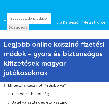
Inicio De Sesión / Registrarse
Búsqueda
Legjobb online kaszinó fizetési
módok – gyors és biztonságos
kifizetések magyar
játékosoknak
Mi teszi a kaszinót “legjobb”-á?
Licenc és biztonság
Játékválaszték és élő kaszinó