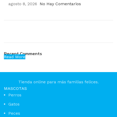
agosto 8, 2026
No Hay Comentarios
Plumbing Install Discount
03 Nov – 03 Dec
Recent Comments
Read More
Tienda online para más familias felices.
MASCOTAS
Perros
Gatos
Peces