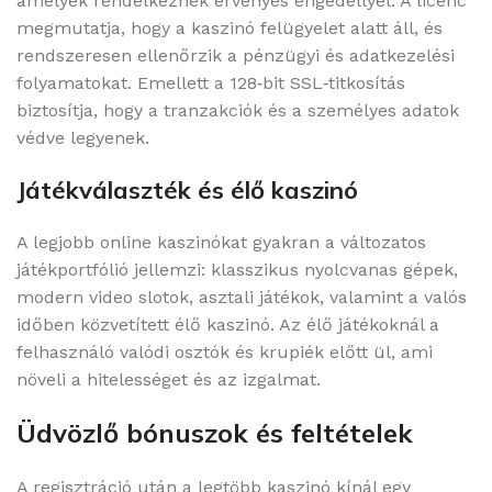
amelyek rendelkeznek érvényes engedéllyel. A licenc
megmutatja, hogy a kaszinó felügyelet alatt áll, és
rendszeresen ellenőrzik a pénzügyi és adatkezelési
folyamatokat. Emellett a 128‑bit SSL‑titkosítás
biztosítja, hogy a tranzakciók és a személyes adatok
védve legyenek.
Játékválaszték és élő kaszinó
A legjobb online kaszinókat gyakran a változatos
játékportfólió jellemzi: klasszikus nyolcvanas gépek,
modern video slotok, asztali játékok, valamint a valós
időben közvetített élő kaszinó. Az élő játékoknál a
felhasználó valódi osztók és krupiék előtt ül, ami
növeli a hitelességet és az izgalmat.
Üdvözlő bónuszok és feltételek
A regisztráció után a legtöbb kaszinó kínál egy