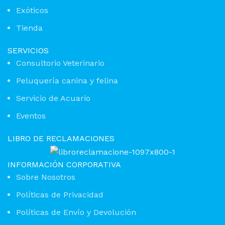
Exóticos
Tienda
SERVICIOS
Consultorio Veterinario
Peluquería canina y felina
Servicio de Acuario
Eventos
LIBRO DE RECLAMACIONES
INFORMACIÓN CORPORATIVA
Sobre Nosotros
Políticas de Privacidad
Políticas de Envío y Devolución