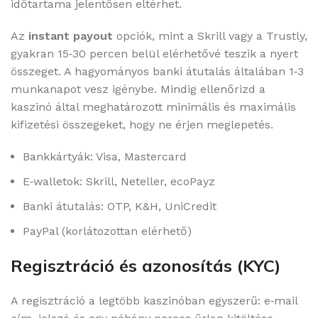
időtartama jelentősen eltérhet.
Az
instant payout
opciók, mint a Skrill vagy a Trustly,
gyakran 15‑30 percen belül elérhetővé teszik a nyert
összeget. A hagyományos banki átutalás általában 1‑3
munkanapot vesz igénybe. Mindig ellenőrizd a
kaszinó által meghatározott minimális és maximális
kifizetési összegeket, hogy ne érjen meglepetés.
Bankkártyák: Visa, Mastercard
E‑walletok: Skrill, Neteller, ecoPayz
Banki átutalás: OTP, K&H, UniCredit
PayPal (korlátozottan elérhető)
Regisztráció és azonosítás (KYC)
A regisztráció a legtöbb kaszinóban egyszerű: e‑mail