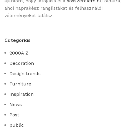
ajánlom, hogy látogass el a
sosszerelem.hu
oldalra,
ahol naprakész ranglistákat és felhasználói
véleményeket találsz.
Categorías
2000A Z
Decoration
Design trends
Furniture
Inspiration
News
Post
public