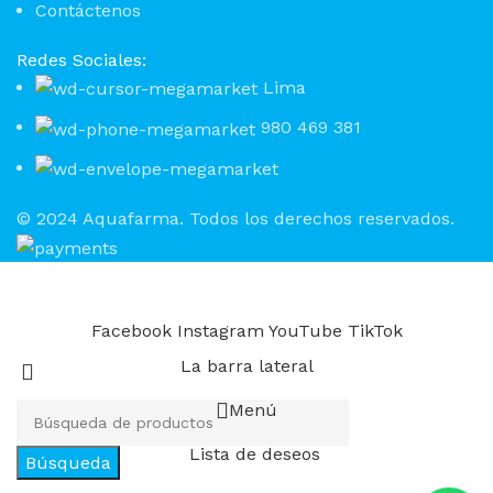
Contáctenos
Redes Sociales:
Lima
980 469 381
© 2024 Aquafarma. Todos los derechos reservados.
Facebook
Instagram
YouTube
TikTok
La barra lateral
Menú
Lista de deseos
Búsqueda