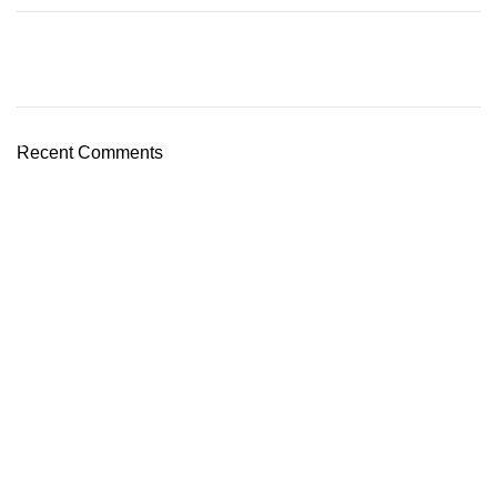
Plumbing Install Discount
03 Nov – 03 Dec
Recent Comments
Read More
Tienda online para más familias felices.
MASCOTAS
Perros
Gatos
Peces
Exóticos
Tienda