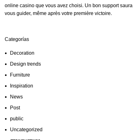
online casino
que vous avez choisi. Un bon support saura
vous guider, même après votre première victoire.
Categorías
Decoration
Design trends
Furniture
Inspiration
News
Post
public
Uncategorized