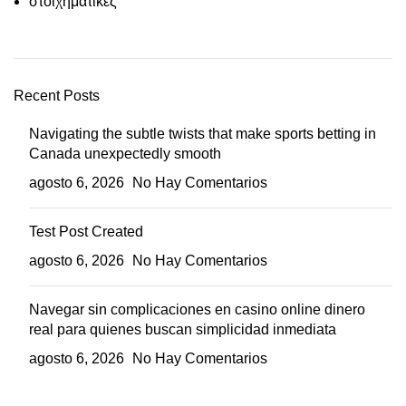
στοιχηματικες
Recent Posts
Navigating the subtle twists that make sports betting in
Canada unexpectedly smooth
agosto 6, 2026
No Hay Comentarios
Test Post Created
agosto 6, 2026
No Hay Comentarios
Navegar sin complicaciones en casino online dinero
real para quienes buscan simplicidad inmediata
agosto 6, 2026
No Hay Comentarios