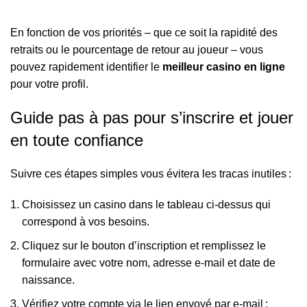
En fonction de vos priorités – que ce soit la rapidité des
retraits ou le pourcentage de retour au joueur – vous
pouvez rapidement identifier le
meilleur casino en ligne
pour votre profil.
Guide pas à pas pour s’inscrire et jouer
en toute confiance
Suivre ces étapes simples vous évitera les tracas inutiles :
Choisissez un casino dans le tableau ci‑dessus qui
correspond à vos besoins.
Cliquez sur le bouton d’inscription et remplissez le
formulaire avec votre nom, adresse e‑mail et date de
naissance.
Vérifiez votre compte via le lien envoyé par e‑mail ;