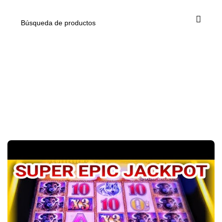
Meilleur casino en ligne au
Luxembourg : méthodes de
paiement, vitesse de retrait et
sécurité