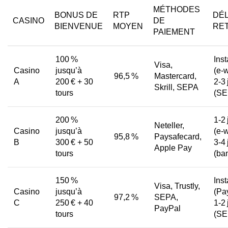
MÉTHODES
BONUS DE
RTP
DÉL
CASINO
DE
BIENVENUE
MOYEN
RET
PAIEMENT
100 %
Ins
Visa,
Casino
jusqu’à
(e‑w
96,5 %
Mastercard,
A
200 € + 30
2‑3 
Skrill, SEPA
tours
(SE
200 %
1‑2 
Neteller,
Casino
jusqu’à
(e‑w
95,8 %
Paysafecard,
B
300 € + 50
3‑4 
Apple Pay
tours
(ba
150 %
Ins
Visa, Trustly,
Casino
jusqu’à
(Pay
97,2 %
SEPA,
C
250 € + 40
1‑2 
PayPal
tours
(SE