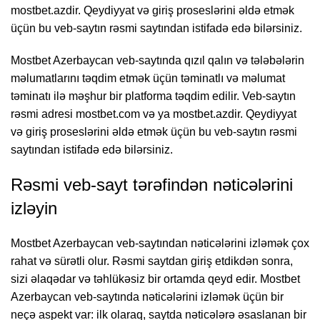
mostbet.azdir. Qeydiyyat və giriş proseslərini əldə etmək
üçün bu veb-saytın rəsmi saytından istifadə edə bilərsiniz.
Mostbet Azerbaycan veb-saytında qızıl qalın və tələbələrin
məlumatlarını təqdim etmək üçün təminatlı və məlumat
təminatı ilə məşhur bir platforma təqdim edilir. Veb-saytın
rəsmi adresi mostbet.com və ya mostbet.azdir. Qeydiyyat
və giriş proseslərini əldə etmək üçün bu veb-saytın rəsmi
saytından istifadə edə bilərsiniz.
Rəsmi veb-sayt tərəfindən nəticələrini
izləyin
Mostbet Azerbaycan veb-saytından nəticələrini izləmək çox
rahat və sürətli olur. Rəsmi saytdan giriş etdikdən sonra,
sizi əlaqədar və təhlükəsiz bir ortamda qeyd edir. Mostbet
Azerbaycan veb-saytında nəticələrini izləmək üçün bir
neçə aspekt var: ilk olaraq, saytda nəticələrə əsaslanan bir