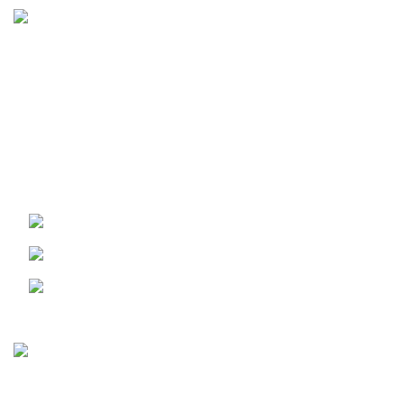
INFORMACIÓN CORPORATIVA
Sobre Nosotros
Políticas de Privacidad
Políticas de Envío y Devolución
Contáctenos
Redes Sociales:
Lima
980 469 381
© 2024 Aquafarma. Todos los derechos reservados.