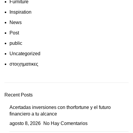
Furniture
Inspiration
News
Post
public
Uncategorized
στοιχηματικες
Recent Posts
Acertadas inversiones con thorfortune y el futuro
financiero a tu alcance
agosto 8, 2026
No Hay Comentarios