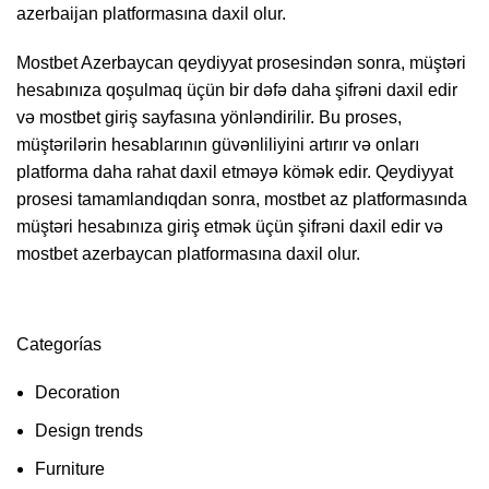
azerbaijan platformasına daxil olur.
Mostbet Azerbaycan qeydiyyat prosesindən sonra, müştəri
hesabınıza qoşulmaq üçün bir dəfə daha şifrəni daxil edir
və mostbet giriş sayfasına yönləndirilir. Bu proses,
müştərilərin hesablarının güvənliliyini artırır və onları
platforma daha rahat daxil etməyə kömək edir. Qeydiyyat
prosesi tamamlandıqdan sonra, mostbet az platformasında
müştəri hesabınıza giriş etmək üçün şifrəni daxil edir və
mostbet azerbaycan platformasına daxil olur.
Categorías
Decoration
Design trends
Furniture